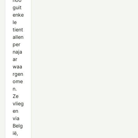
hoo
guit
enke
le
tient
allen
per
naja
ar
waa
rgen
ome
n.
Ze
vlieg
en
via
Belg
ië,