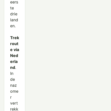
eers
te
drie
land
en.
Trek
rout
e via
Ned
erla
nd
.
In
de
naz
ome
r
vert
rekk