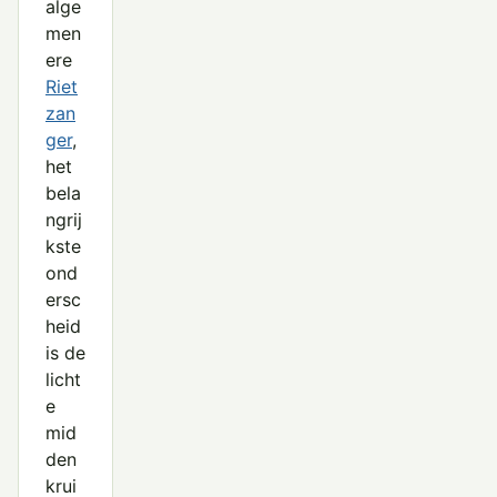
alge
men
ere
Riet
zan
ger
,
het
bela
ngrij
kste
ond
ersc
heid
is de
licht
e
mid
den
krui