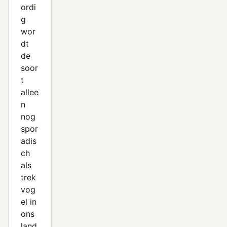
ordi
g
wor
dt
de
soor
t
allee
n
nog
spor
adis
ch
als
trek
vog
el in
ons
land