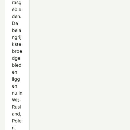
rasg
ebie
den.
De
bela
ngrij
kste
broe
dge
bied
en
ligg
en
nu in
Wit-
Rusl
and,
Pole
n,