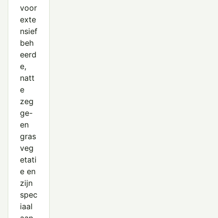
voor
exte
nsief
beh
eerd
e,
natt
e
zeg
ge-
en
gras
veg
etati
e en
zijn
spec
iaal