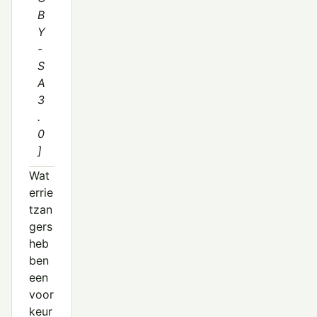
B
Y
-
S
A
3
.
0
]
Wat
errie
tzan
gers
heb
ben
een
voor
keur