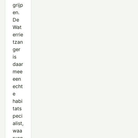
grijp
en.
De
Wat
errie
tzan
ger
is
daar
mee
een
echt
e
habi
tats
peci
alist,
waa