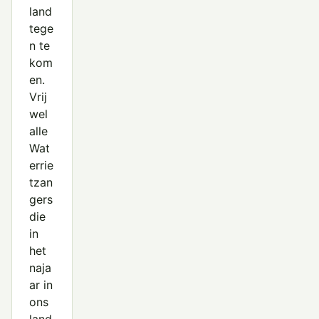
land
tege
n te
kom
en.
Vrij
wel
alle
Wat
errie
tzan
gers
die
in
het
naja
ar in
ons