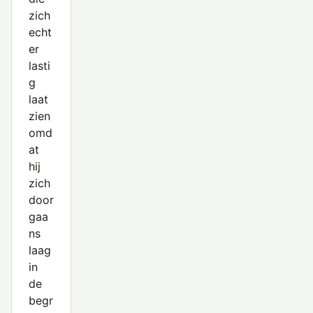
zich
echt
er
lasti
g
laat
zien
omd
at
hij
zich
door
gaa
ns
laag
in
de
begr