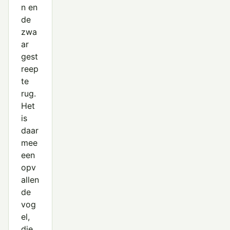
n en
de
zwa
ar
gest
reep
te
rug.
Het
is
daar
mee
een
opv
allen
de
vog
el,
die