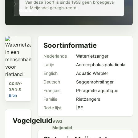
Van deze soort is sinds 1958 geen broedgeval
in Meijendel geregistreerd.
Geluid
Soortinformatie
Nederlands
Waterrietzanger
Latijn
Acrocephalus paludicola
English
Aquatic Warbler
Deutsch
Seggenrohrsänger
CC BY-
SA 3.0
Français
Phragmite aquatique
Bron
Familie
Rietzangers
Rode lijst
|BE
Vogelgeluid
VWG
Meijendel
en