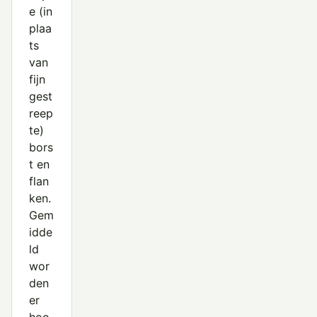
e (in
plaa
ts
van
fijn
gest
reep
te)
bors
t en
flan
ken.
Gem
idde
ld
wor
den
er