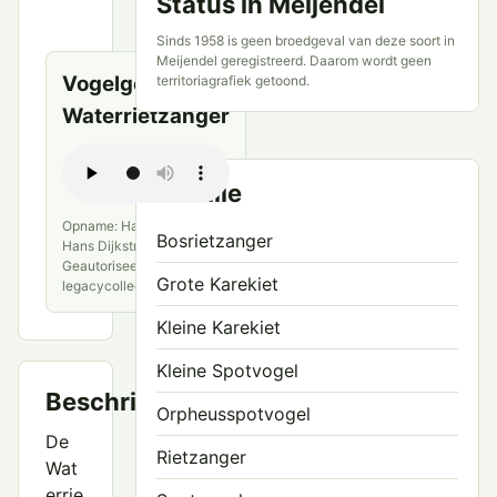
Status in Meijendel
openbare
bronnen
Sinds 1958 is geen broedgeval van deze soort in
Meijendel geregistreerd. Daarom wordt geen
Vogelgeluid van
territoriagrafiek getoond.
Waterrietzanger
Familie
Opname: Hans Dijkstra ·
Bosrietzanger
Hans Dijkstra ·
Geautoriseerde
Grote Karekiet
legacycollectie
Kleine Karekiet
Kleine Spotvogel
Beschrijving
Orpheusspotvogel
De
Rietzanger
Wat
errie