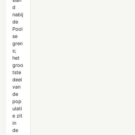
slan
d
nabij
de
Pool
se
gren
s;
het
groo
tste
deel
van
de
pop
ulati
e zit
in
de