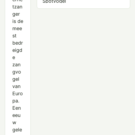
Spotvogel
tzan
Struikrietzanger
ger
is de
Waterrietzanger
mee
st
bedr
eigd
e
zan
gvo
gel
van
Euro
pa.
Een
eeu
w
gele