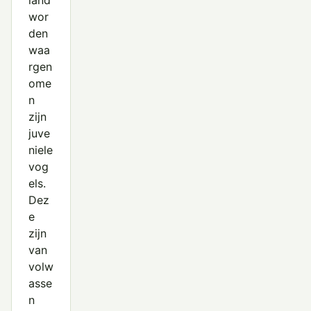
land
wor
den
waa
rgen
ome
n
zijn
juve
niele
vog
els.
Dez
e
zijn
van
volw
asse
n