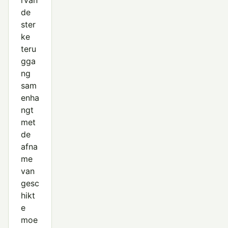
rvan
de
ster
ke
teru
gga
ng
sam
enha
ngt
met
de
afna
me
van
gesc
hikt
e
moe