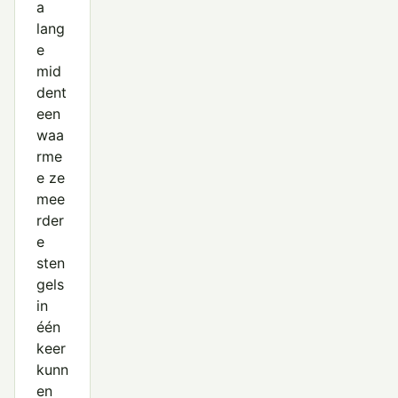
a
lang
e
mid
dent
een
waa
rme
e ze
mee
rder
e
sten
gels
in
één
keer
kunn
en