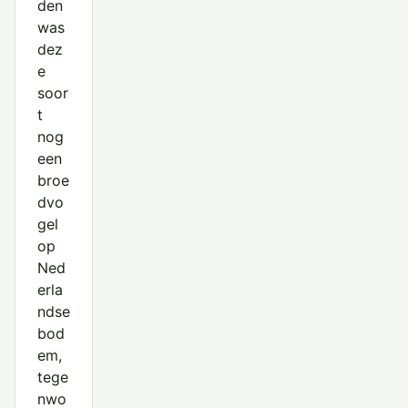
den
was
dez
e
soor
t
nog
een
broe
dvo
gel
op
Ned
erla
ndse
bod
em,
tege
nwo