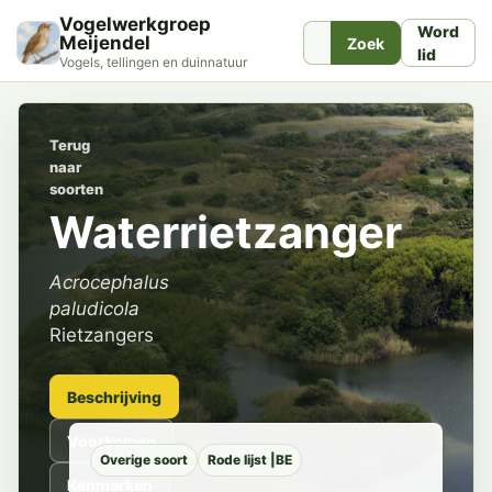
Vogelwerkgroep
Word
Meijendel
Zoek
lid
Vogels, tellingen en duinnatuur
Terug
naar
soorten
Waterrietzanger
Acrocephalus
paludicola
Rietzangers
Beschrijving
Voorkomen
Overige soort
Rode lijst |BE
Kenmerken