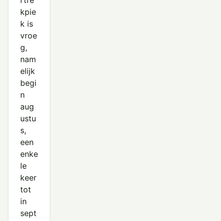
rtre
kpie
k is
vroe
g,
nam
elijk
begi
n
aug
ustu
s,
een
enke
le
keer
tot
in
sept