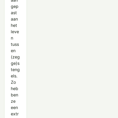
aan
gep
ast
aan
het
leve
n
tuss
en
(zeg
ge)s
teng
els.
Zo
heb
ben
ze
een
extr