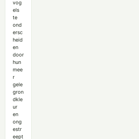
vog
els
te
ond
ersc
heid
en
door
hun
mee
r
gele
gron
dkle
ur
en
ong
estr
eept