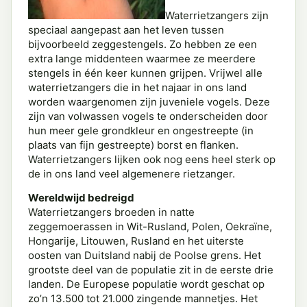
Waterrietzangers zijn
speciaal aangepast aan het leven tussen
bijvoorbeeld zeggestengels. Zo hebben ze een
extra lange middenteen waarmee ze meerdere
stengels in één keer kunnen grijpen. Vrijwel alle
waterrietzangers die in het najaar in ons land
worden waargenomen zijn juveniele vogels. Deze
zijn van volwassen vogels te onderscheiden door
hun meer gele grondkleur en ongestreepte (in
plaats van fijn gestreepte) borst en flanken.
Waterrietzangers lijken ook nog eens heel sterk op
de in ons land veel algemenere rietzanger.
Wereldwijd bedreigd
Waterrietzangers broeden in natte
zeggemoerassen in Wit-Rusland, Polen, Oekraïne,
Hongarije, Litouwen, Rusland en het uiterste
oosten van Duitsland nabij de Poolse grens. Het
grootste deel van de populatie zit in de eerste drie
landen. De Europese populatie wordt geschat op
zo’n 13.500 tot 21.000 zingende mannetjes. Het