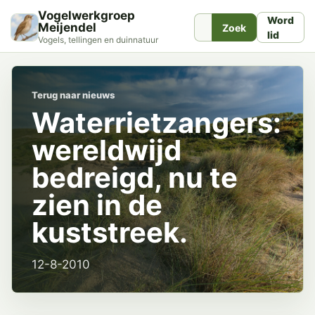
Vogelwerkgroep
Word
Meijendel
Zoek
lid
Vogels, tellingen en duinnatuur
Terug naar nieuws
Waterrietzangers:
wereldwijd
bedreigd, nu te
zien in de
kuststreek.
12-8-2010