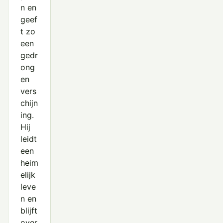
n en
geef
t zo
een
gedr
ong
en
vers
chijn
ing.
Hij
leidt
een
heim
elijk
leve
n en
blijft
over