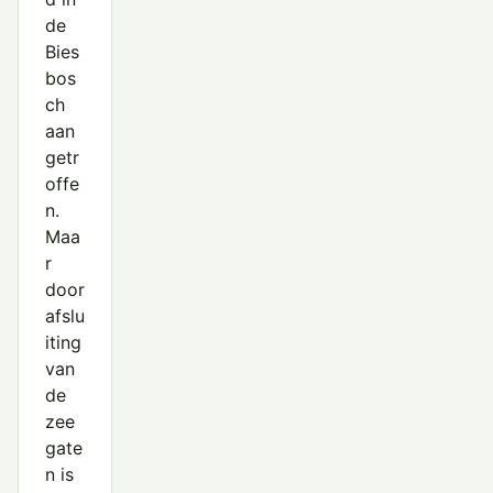
de
Bies
bos
ch
aan
getr
offe
n.
Maa
r
door
afslu
iting
van
de
zee
gate
n is