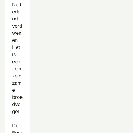
Ned
erla
nd
verd
wen
en.
Het
is
een
zeer
zeld
zam
e
broe
dvo
gel.
De
Euro