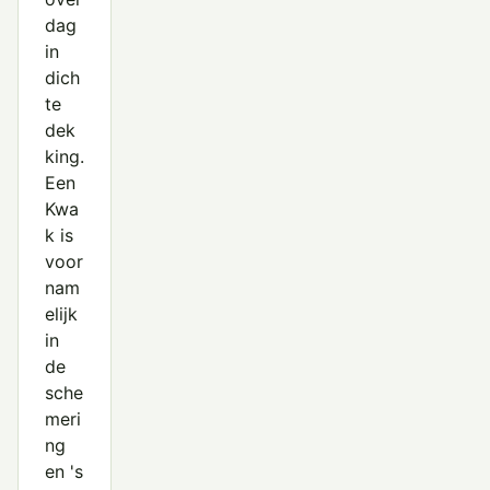
dag
in
dich
te
dek
king.
Een
Kwa
k is
voor
nam
elijk
in
de
sche
meri
ng
en 's