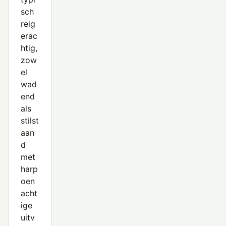
sch
reig
erac
htig,
zow
el
wad
end
als
stilst
aan
d
met
harp
oen
acht
ige
uitv