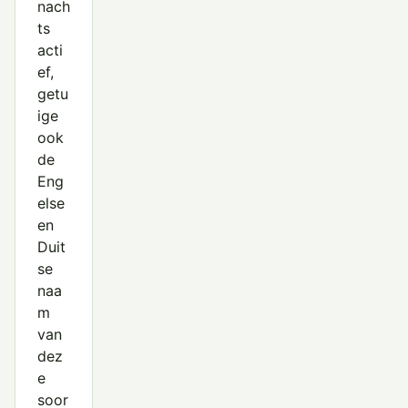
nach
ts
acti
ef,
getu
ige
ook
de
Eng
else
en
Duit
se
naa
m
van
dez
e
soor