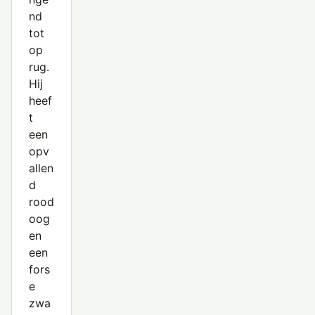
nd
tot
op
rug.
Hij
heef
t
een
opv
allen
d
rood
oog
en
een
fors
e
zwa