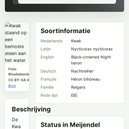
Soortinformatie
Nederlands
Kwak
Latijn
Nycticorax nycticorax
English
Black-crowned Night
heron
Foto:
Deutsch
Nachtreiher
Rhododendrites
Français
Héron bihoreau
CC BY-SA 4.0
Bron
Familie
Reigers
Rode lijst
EB|
Beschrijving
De
Status in Meijendel
Kwa