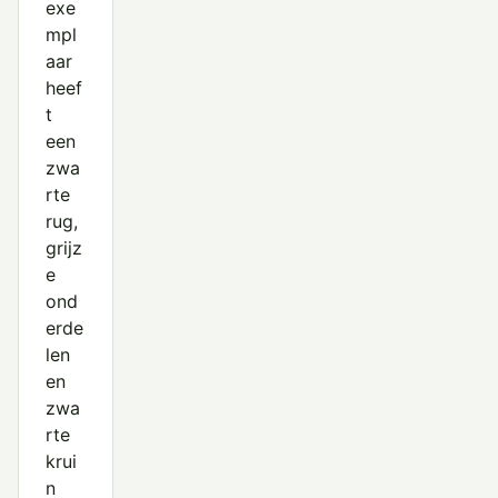
exe
mpl
aar
heef
t
een
zwa
rte
rug,
grijz
e
ond
erde
len
en
zwa
rte
krui
n