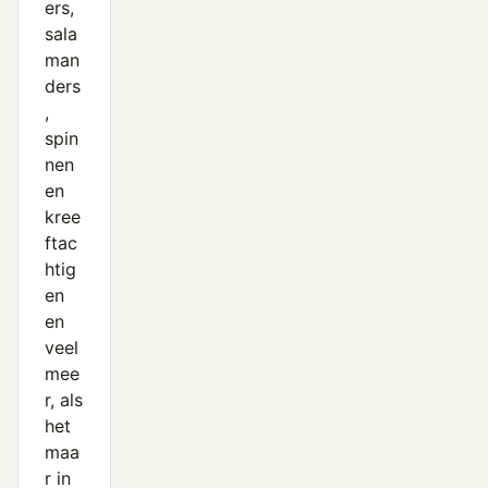
ers,
sala
man
ders
,
spin
nen
en
kree
ftac
htig
en
en
veel
mee
r, als
het
maa
r in