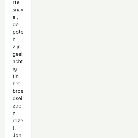
rte
snav
el,
de
pote
n
zijn
geel
acht
ig
(in
het
broe
dsei
zoe
n
roze
).
Jon