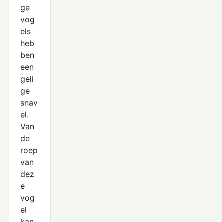
ge
vog
els
heb
ben
een
geli
ge
snav
el.
Van
de
roep
van
dez
e
vog
el
kan