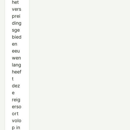
het
vers
prei
ding
sge
bied
en
eeu
wen
lang
heef
t
dez
e
reig
erso
ort
volo
p in