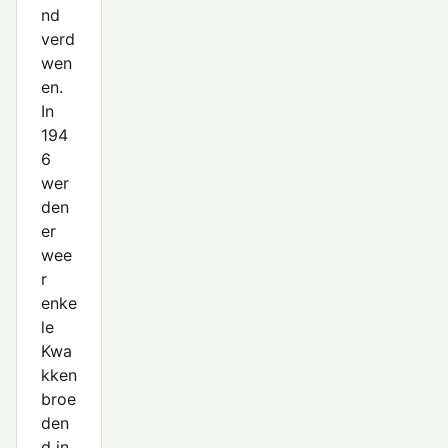
nd
verd
wen
en.
In
194
6
wer
den
er
wee
r
enke
le
Kwa
kken
broe
den
d in