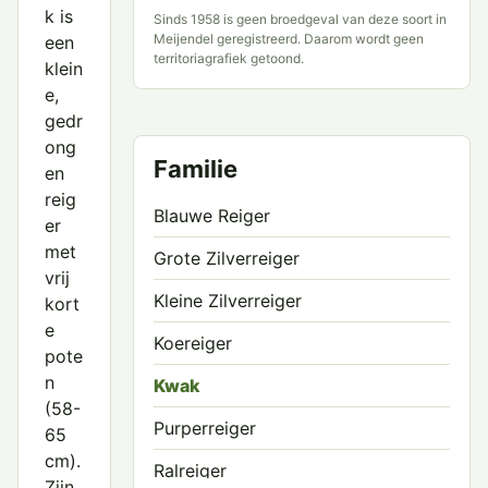
k is
Sinds 1958 is geen broedgeval van deze soort in
Meijendel geregistreerd. Daarom wordt geen
een
territoriagrafiek getoond.
klein
e,
gedr
ong
Familie
en
reig
Blauwe Reiger
er
met
Grote Zilverreiger
vrij
Kleine Zilverreiger
kort
e
Koereiger
pote
n
Kwak
(58-
Purperreiger
65
cm).
Ralreiger
Zijn