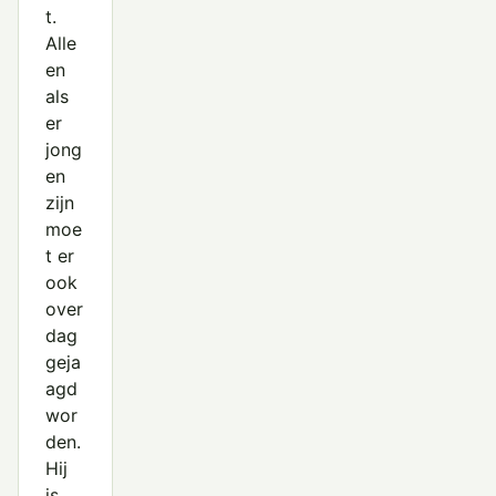
t.
Alle
en
als
er
jong
en
zijn
moe
t er
ook
over
dag
geja
agd
wor
den.
Hij
is