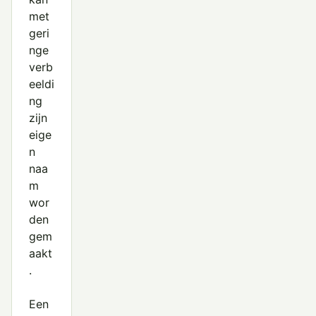
met
geri
nge
verb
eeldi
ng
zijn
eige
n
naa
m
wor
den
gem
aakt
.
Een