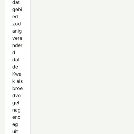
dat
gebi
ed
zod
anig
vera
nder
d
dat
de
Kwa
k als
broe
dvo
gel
nag
eno
eg
uit