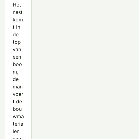
Het
nest
kom
t in
de
top
van
een
boo
m,
de
man
voer
t de
bou
wma
teria
len
aan,