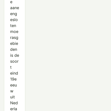
e
aane
eng
eslo
ten
moe
rasg
ebie
den
is de
soor
t
eind
19e
eeu
w
uit
Ned
erla