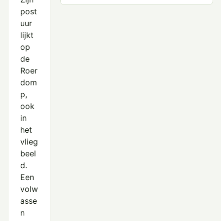
post
Roerdomp
uur
Woudaap
lijkt
op
de
Roer
dom
p,
ook
in
het
vlieg
beel
d.
Een
volw
asse
n