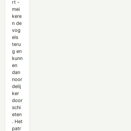
rt -
mei
kere
n de
vog
els
teru
g en
kunn
en
dan
noor
delij
ker
door
schi
eten
. Het
patr