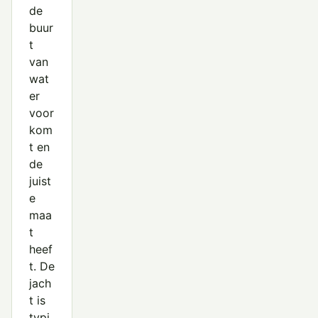
de
buur
t
van
wat
er
voor
kom
t en
de
juist
e
maa
t
heef
t. De
jach
t is
typi