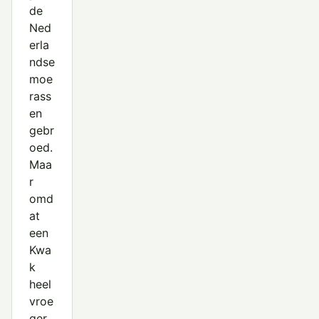
de
Ned
erla
ndse
moe
rass
en
gebr
oed.
Maa
r
omd
at
een
Kwa
k
heel
vroe
ger