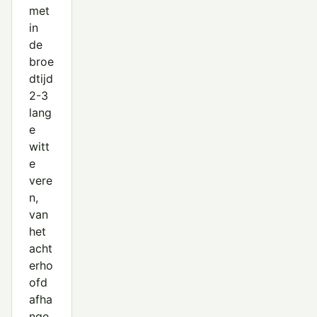
met
in
de
broe
dtijd
2-3
lang
e
witt
e
vere
n,
van
het
acht
erho
ofd
afha
nge