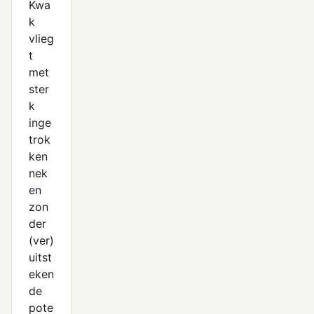
Kwa
k
vlieg
t
met
ster
k
inge
trok
ken
nek
en
zon
der
(ver)
uitst
eken
de
pote