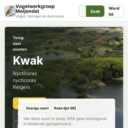
Vogelwerkgroep
Word
Meijendel
Zoek
lid
Vogels, tellingen en duinnatuur
Terug
naar
soorten
Kwak
Nycticorax
nycticorax
Reigers
Beschrijving
Overige soort
Rode lijst EB|
Voorkomen
Van deze soort is sinds 1958 geen broedgeval
in Meijendel geregistreerd.
Kenmerken