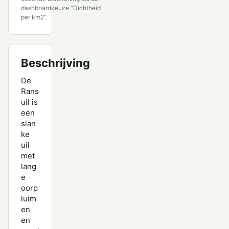
dashboardkeuze “Dichtheid
per km2”.
Beschrijving
De
Rans
uil is
een
slan
ke
uil
met
lang
e
oorp
luim
en
en