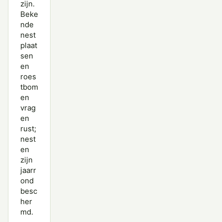
zijn.
Beke
nde
nest
plaat
sen
en
roes
tbom
en
vrag
en
rust;
nest
en
zijn
jaarr
ond
besc
her
md.