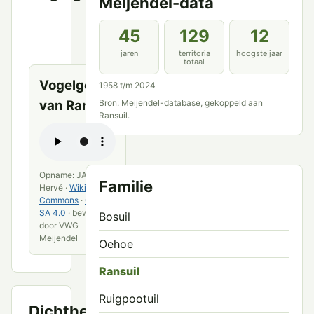
Meijendel-data
Meijendel
en
45
129
12
openbare
bronnen
jaren
territoria
hoogste jaar
totaal
Vogelgeluid
1958 t/m 2024
van Ransuil
Bron: Meijendel-database, gekoppeld aan
Ransuil.
Opname: JACOB
Familie
Hervé ·
Wikimedia
Commons
·
CC BY-
SA 4.0
· bewerkt
Bosuil
door VWG
Meijendel
Oehoe
Ransuil
Ruigpootuil
Dichtheid
Territoria