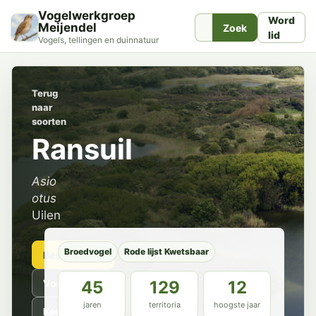
Vogelwerkgroep
Word
Meijendel
Zoek
lid
Vogels, tellingen en duinnatuur
Terug
naar
soorten
Ransuil
Asio
otus
Uilen
Broedvogel
Rode lijst Kwetsbaar
Beschrijving
Voorkomen
45
129
12
jaren
territoria
hoogste jaar
Kenmerken