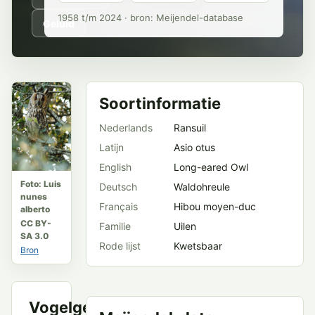
1958 t/m 2024 · bron: Meijendel-database
Geluid
Soortinformatie
Nederlands
Ransuil
Latijn
Asio otus
English
Long-eared Owl
Foto: Luis
Deutsch
Waldohreule
nunes
Français
Hibou moyen-duc
alberto
CC BY-
Familie
Uilen
SA 3.0
Rode lijst
Kwetsbaar
Bron
Vogelgeluid
VWG