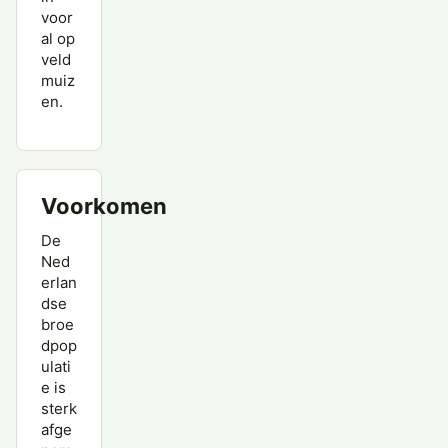
voor
al op
veld
muiz
en.
Voorkomen
De
Ned
erlan
dse
broe
dpop
ulati
e is
sterk
afge