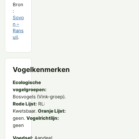
Bron
:
Sovo
n –
Rans
uil
.
Vogelkenmerken
Ecologische
vogelgroepen:
Bosvogels (Vink-groep).
Rode Lijst:
RL:
Kwetsbaar.
Oranje Lijst:
geen.
Vogelrichtlijn:
geen
Voedsel:
Aandeel