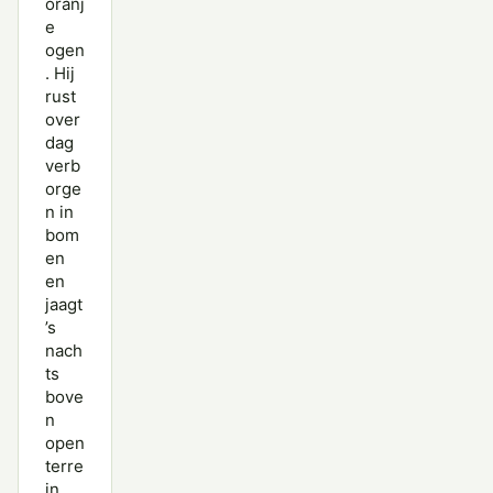
oranj
e
ogen
. Hij
rust
over
dag
verb
orge
n in
bom
en
en
jaagt
’s
nach
ts
bove
n
open
terre
in