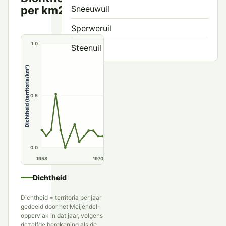
per km2
Sneeuwuil
per km²
Sperweruil
1.0
Steenuil
Velduil
Dichtheid (territoria/km²)
0.5
0.0
1958
1970
1980
1990
Dichtheid
Dichtheid = territoria per jaar
gedeeld door het Meijendel-
oppervlak in dat jaar, volgens
dezelfde berekening als de