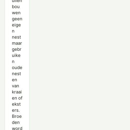
uilen
bou
wen
geen
eige
n
nest
maar
gebr
uike
n
oude
nest
en
van
kraai
en of
ekst
ers.
Broe
den
word