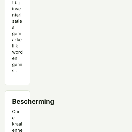
t bij
inve
ntari
satie
s
gem
akke
lijk
word
en
gemi
st.
Bescherming
Oud
e
kraai
enne