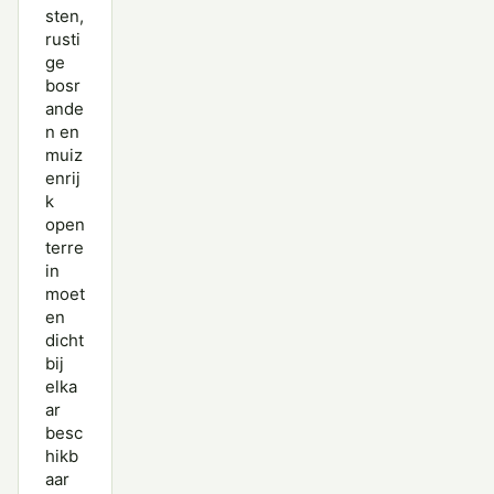
sten,
rusti
ge
bosr
ande
n en
muiz
enrij
k
open
terre
in
moet
en
dicht
bij
elka
ar
besc
hikb
aar