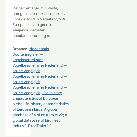
De percentages zijn vaste,
brongebaseerde klasseproxies
voor de soort in Nederland/NW-
Europa; het zijn geen in
Meijendel gemeten
populatiepercentages.
Bronnen:
Nederlands
Soortenregister —
vogelsoortteksten
;
Vogelbescherming Nederland —
online vogelgids
;
Vogelbescherming Nederland —
online vogelgids
;
Vogelbescherming Nederland —
online vogelgids
;
Life-history
characteristics of European
birds
;
Life-history characteristics
of European birds
;
A global
database of bird nest traits v2
;
A
global database of bird nest
traits v2
;
EltonTraits 1.0