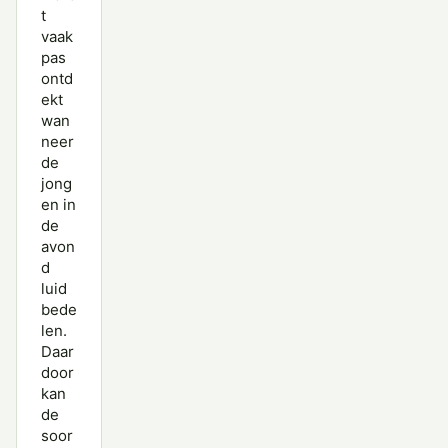
t
vaak
pas
ontd
ekt
wan
neer
de
jong
en in
de
avon
d
luid
bede
len.
Daar
door
kan
de
soor