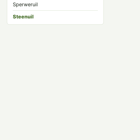
Sperweruil
Steenuil
Velduil