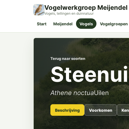
Vogelwerkgroep Meijendel
Vogels, tellingen en duinnatuur
Start
Meijendel
Vogels
Vogelgroepen
Terug naar soorten
Steenui
Athene noctua
Uilen
Beschrijving
Voorkomen
Ken