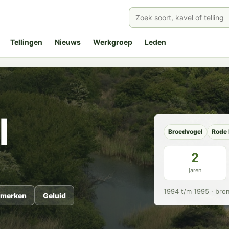
Tellingen
Nieuws
Werkgroep
Leden
l
Broedvogel
Rode 
2
jaren
1994 t/m 1995 · bro
merken
Geluid