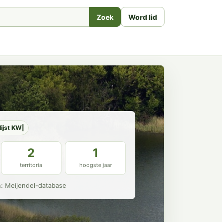
Zoek
Word lid
lijst KW|
2
1
territoria
hoogste jaar
n: Meijendel-database