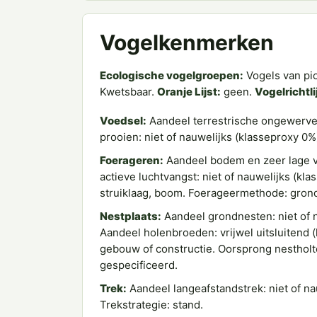
Vogelkenmerken
Ecologische vogelgroepen:
Vogels van pi
Kwetsbaar.
Oranje Lijst:
geen.
Vogelrichtli
Voedsel:
Aandeel terrestrische ongewerve
prooien: niet of nauwelijks (klasseproxy 0%
Foerageren:
Aandeel bodem en zeer lage v
actieve luchtvangst: niet of nauwelijks (kl
struiklaag, boom. Foerageermethode: gron
Nestplaats:
Aandeel grondnesten: niet of n
Aandeel holenbroeden: vrijwel uitsluitend 
gebouw of constructie. Oorsprong nestholte:
gespecificeerd.
Trek:
Aandeel langeafstandstrek: niet of na
Trekstrategie: stand.