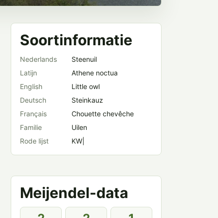
Soortinformatie
Nederlands
Steenuil
Latijn
Athene noctua
English
Little owl
Deutsch
Steinkauz
Français
Chouette chevêche
Familie
Uilen
Rode lijst
KW|
Meijendel-data