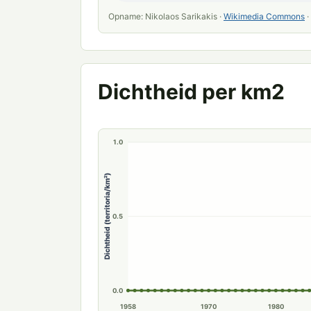
Opname: Nikolaos Sarikakis ·
Wikimedia Commons
·
Dichtheid per km2
1.0
Dichtheid (territoria/km²)
0.5
0.0
1958
1970
1980