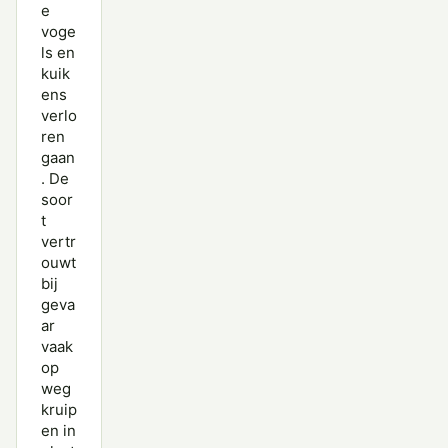
e
voge
ls en
kuik
ens
verlo
ren
gaan
. De
soor
t
vertr
ouwt
bij
geva
ar
vaak
op
weg
kruip
en in