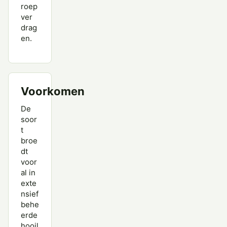
roep
ver
drag
en.
Voorkomen
De
soor
t
broe
dt
voor
al in
exte
nsief
behe
erde
hooil