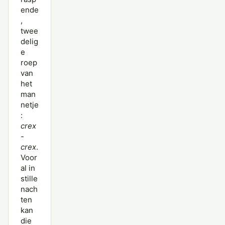
ende
,
twee
delig
e
roep
van
het
man
netje
:
crex
-
crex
.
Voor
al in
stille
nach
ten
kan
die