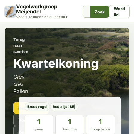
Vogelwerkgroep
Word
Meijendel
Zoek
lid
Vogels, tellingen en duinnatuur
Terug
naar
soorten
Kwartelkoning
Crex
crex
Rallen
Broedvogel
Rode lijst BE|
Beschrijving
Voorkomen
1
1
1
jaren
territoria
hoogste jaar
Kenmerken