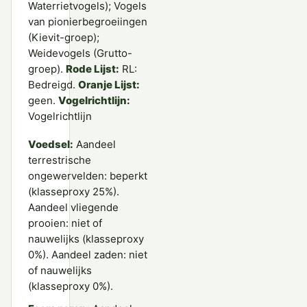
Waterrietvogels); Vogels
van pionierbegroeiingen
(Kievit-groep);
Weidevogels (Grutto-
groep).
Rode Lijst:
RL:
Bedreigd.
Oranje Lijst:
geen.
Vogelrichtlijn:
Vogelrichtlijn
Voedsel:
Aandeel
terrestrische
ongewervelden: beperkt
(klasseproxy 25%).
Aandeel vliegende
prooien: niet of
nauwelijks (klasseproxy
0%). Aandeel zaden: niet
of nauwelijks
(klasseproxy 0%).