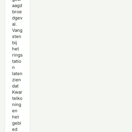
aagd
broe
dgev
al.
Vang
sten
bij
het
rings
tatio
n
laten
zien
dat
Kwar
telko
ning
en
het
gebi
ed