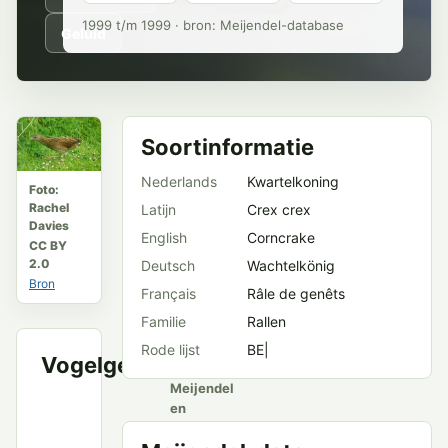
1999 t/m 1999 · bron: Meijendel-database
Geluid
Soortinformatie
Nederlands
Kwartelkoning
Foto:
Rachel
Latijn
Crex crex
Davies
English
Corncrake
CC BY
2.0
Deutsch
Wachtelkönig
Bron
Français
Râle de genêts
Familie
Rallen
Rode lijst
BE|
Vogelgeluid
VWG
Meijendel
en
openbare