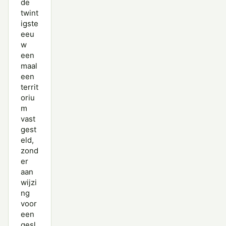
de
twint
igste
eeu
w
een
maal
een
territ
oriu
m
vast
gest
eld,
zond
er
aan
wijzi
ng
voor
een
gesl