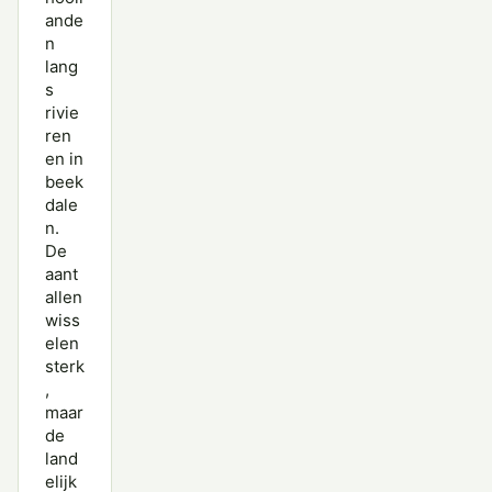
ande
n
lang
s
rivie
ren
en in
beek
dale
n.
De
aant
allen
wiss
elen
sterk
,
maar
de
land
elijk