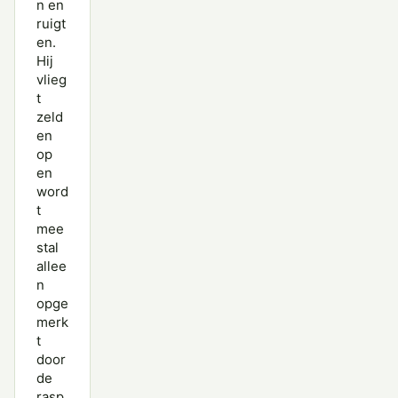
n en
ruigt
en.
Hij
vlieg
t
zeld
en
op
en
word
t
mee
stal
allee
n
opge
merk
t
door
de
rasp