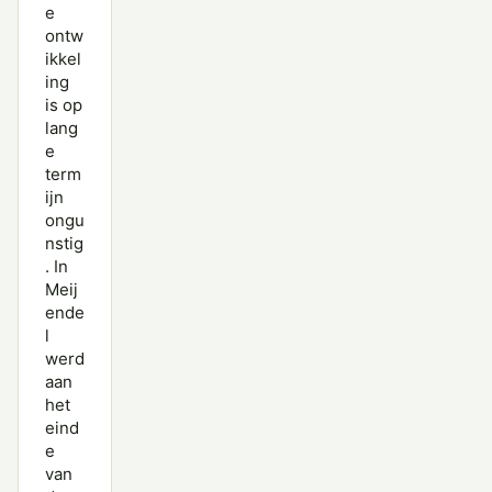
e
ontw
ikkel
ing
is op
lang
e
term
ijn
ongu
nstig
. In
Meij
ende
l
werd
aan
het
eind
e
van