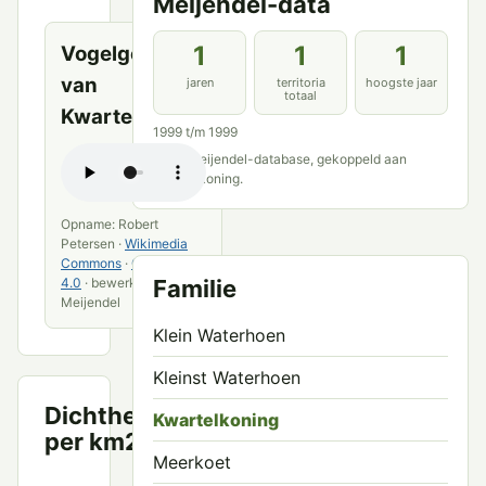
Meijendel-data
bronnen
1
1
1
Vogelgeluid
van
jaren
territoria
hoogste jaar
totaal
Kwartelkoning
1999 t/m 1999
Bron: Meijendel-database, gekoppeld aan
Kwartelkoning.
Opname: Robert
Petersen ·
Wikimedia
Commons
·
CC BY-SA
Familie
4.0
· bewerkt door VWG
Meijendel
Klein Waterhoen
Kleinst Waterhoen
Dichtheid
Kwartelkoning
Territoria
per km2
per km²
Meerkoet