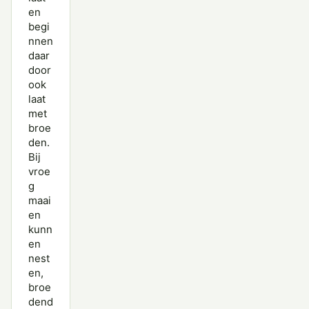
en
begi
nnen
daar
door
ook
laat
met
broe
den.
Bij
vroe
g
maai
en
kunn
en
nest
en,
broe
dend