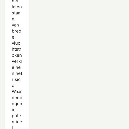
het
laten
staa
n
van
bred
e
vluc
htstr
oken
verkl
eine
n het
risic
o.
Waar
nemi
ngen
in
pote
ntiee
l