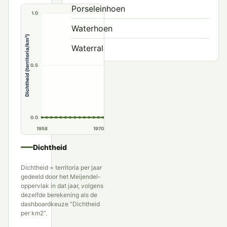
Porseleinhoen
1.0
Waterhoen
Dichtheid (territoria/km²)
Waterral
0.5
0.0
1958
1970
1980
1990
Dichtheid
Dichtheid = territoria per jaar
gedeeld door het Meijendel-
oppervlak in dat jaar, volgens
dezelfde berekening als de
dashboardkeuze “Dichtheid
per km2”.