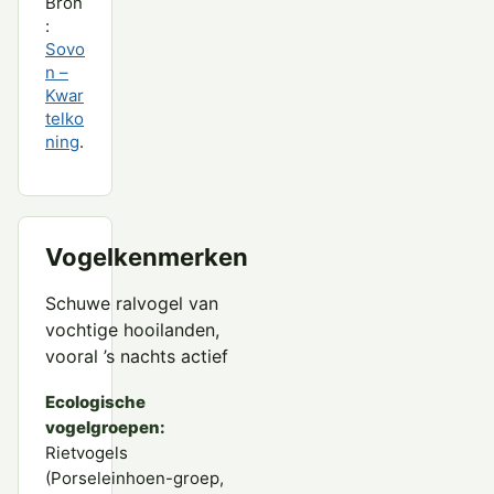
Bron
:
Sovo
n –
Kwar
telko
ning
.
Vogelkenmerken
Schuwe ralvogel van
vochtige hooilanden,
vooral ’s nachts actief
Ecologische
vogelgroepen:
Rietvogels
(Porseleinhoen-groep,