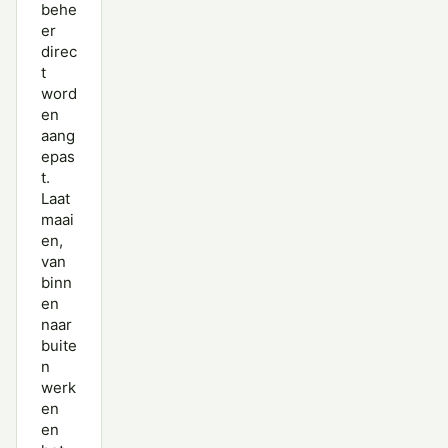
behe
er
direc
t
word
en
aang
epas
t.
Laat
maai
en,
van
binn
en
naar
buite
n
werk
en
en