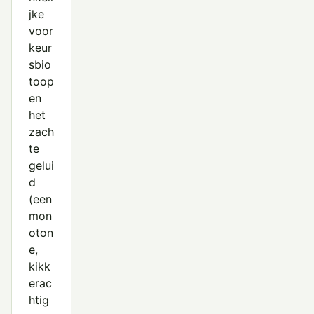
jke
voor
keur
sbio
toop
en
het
zach
te
gelui
d
(een
mon
oton
e,
kikk
erac
htig