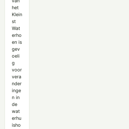
van
het
Klein
st
Wat
erho
en is
gev
oeli
g
voor
vera
nder
inge
n in
de
wat
erhu
isho