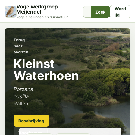
Vogelwerkgroep
Word
Meijendel
Zoek
lid
Vogels, tellingen en duinnatuur
Terug
naar
soorten
Kleinst
Waterhoen
Porzana
pusilla
Rallen
Beschrijving
Voorkomen