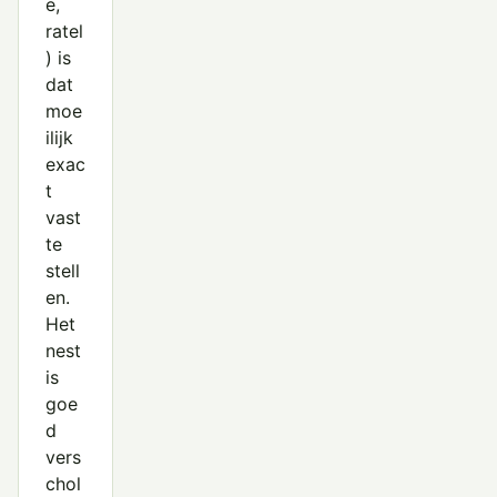
e,
ratel
) is
dat
moe
ilijk
exac
t
vast
te
stell
en.
Het
nest
is
goe
d
vers
chol