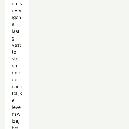
en is
over
igen
s
lasti
g
vast
te
stell
en
door
de
nach
telijk
e
leve
nswi
jze,
het