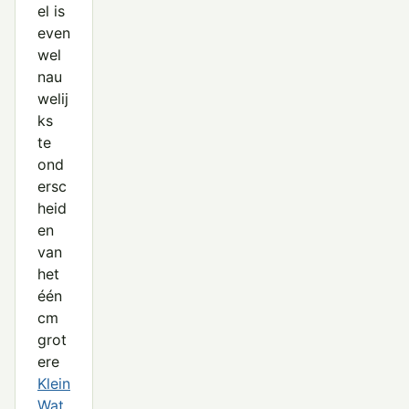
el is
even
wel
nau
welij
ks
te
ond
ersc
heid
en
van
het
één
cm
grot
ere
Klein
Wat