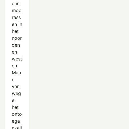
e in
moe
rass
en in
het
noor
den
en
west
en.
Maa
r
van
weg
e
het
onto
ega
nkeli