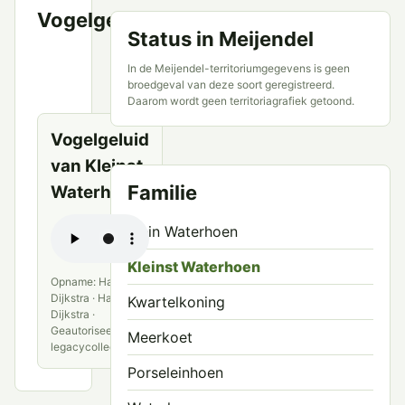
Vogelgeluid
VWG
Status in Meijendel
Meijendel
en
In de Meijendel-territoriumgegevens is geen
openbare
broedgeval van deze soort geregistreerd.
bronnen
Daarom wordt geen territoriagrafiek getoond.
Vogelgeluid
van Kleinst
Familie
Waterhoen
Klein Waterhoen
Kleinst Waterhoen
Opname: Hans
Dijkstra · Hans
Kwartelkoning
Dijkstra ·
Geautoriseerde
Meerkoet
legacycollectie
Porseleinhoen