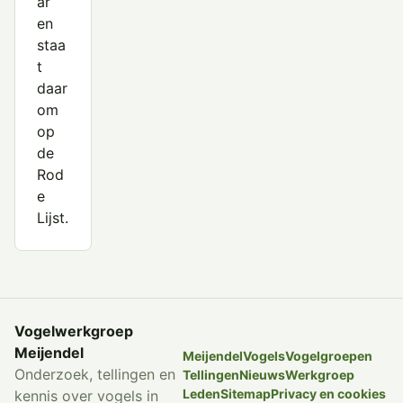
ar
en
staa
t
daar
om
op
de
Rod
e
Lijst.
Vogelwerkgroep
Meijendel
Meijendel
Vogels
Vogelgroepen
Onderzoek, tellingen en
Tellingen
Nieuws
Werkgroep
Leden
Sitemap
Privacy en cookies
kennis over vogels in