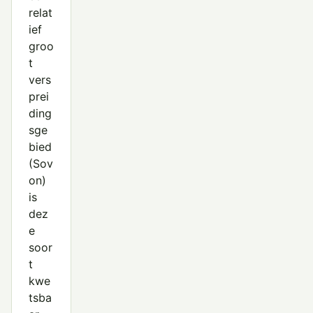
relat
ief
groo
t
vers
prei
ding
sge
bied
(Sov
on)
is
dez
e
soor
t
kwe
tsba