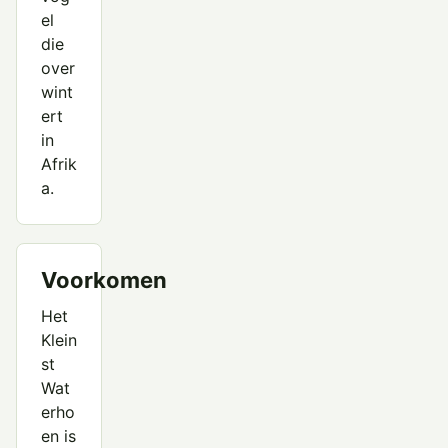
el
die
over
wint
ert
in
Afrik
a.
Voorkomen
Het
Klein
st
Wat
erho
en is