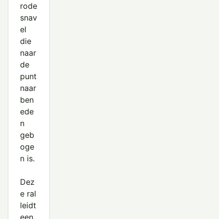
rode
snav
el
die
naar
de
punt
naar
ben
ede
n
geb
oge
n is.
Dez
e ral
leidt
een