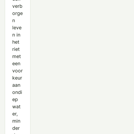
verb
orge
n
leve
n in
het
riet
met
een
voor
keur
aan
ondi
ep
wat
er,
min
der