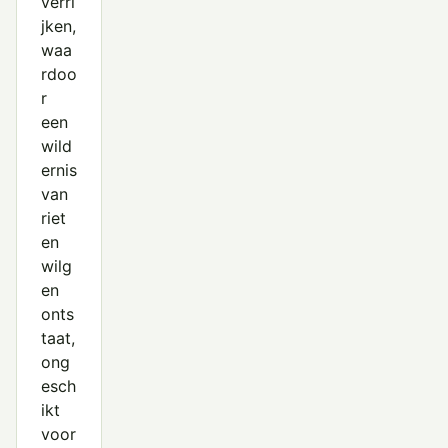
verri
jken,
waa
rdoo
r
een
wild
ernis
van
riet
en
wilg
en
onts
taat,
ong
esch
ikt
voor