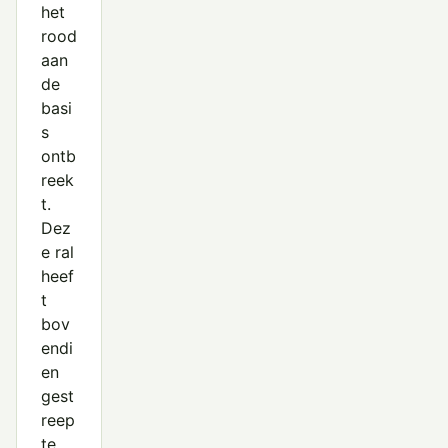
het
rood
aan
de
basi
s
ontb
reek
t.
Dez
e ral
heef
t
bov
endi
en
gest
reep
te