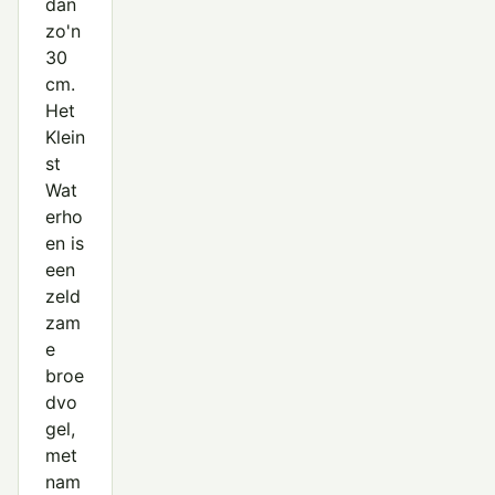
dan
zo'n
30
cm.
Het
Klein
st
Wat
erho
en is
een
zeld
zam
e
broe
dvo
gel,
met
nam