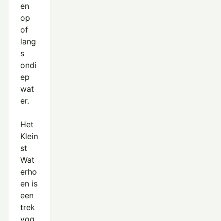
en
op
of
lang
s
ondi
ep
wat
er.
Het
Klein
st
Wat
erho
en is
een
trek
vog