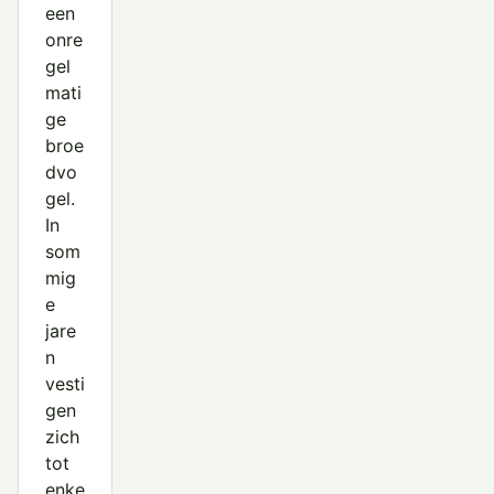
een
onre
gel
mati
ge
broe
dvo
gel.
In
som
mig
e
jare
n
vesti
gen
zich
tot
enke