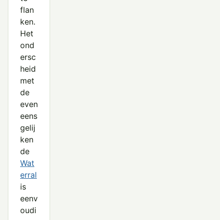
flan
ken.
Het
ond
ersc
heid
met
de
even
eens
gelij
ken
de
Wat
erral
is
eenv
oudi