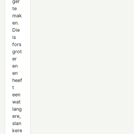
ger
te
mak
en.
Die
is
fors
grot
er
en
en
heef
t
een
wat
lang
ere,
slan
kere