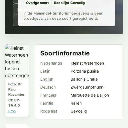
Overige soort
Rode lijst Gevoelig
Kenmerken
In de Meijendel-territoriumgegevens is geen
broedgeval van deze soort geregistreerd.
Geluid
Soortinformatie
Nederlands
Kleinst Waterhoen
Latijn
Porzana pusilla
English
Baillon's Crake
Foto: Dr.
Deutsch
Zwergsumpfhuhn
Raju
Kasambe
Français
Marouette de Baillon
CC BY-
Familie
Rallen
SA 4.0
Rode lijst
Gevoelig
Bron