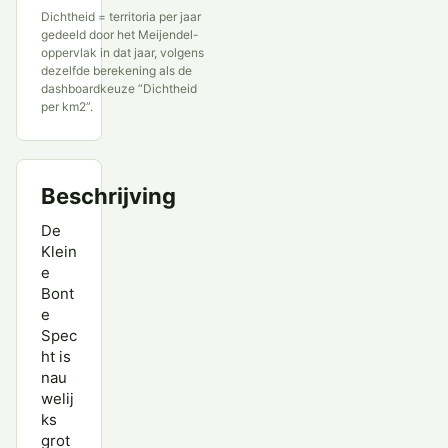
Dichtheid = territoria per jaar
gedeeld door het Meijendel-
oppervlak in dat jaar, volgens
dezelfde berekening als de
dashboardkeuze “Dichtheid
per km2”.
Beschrijving
De
Klein
e
Bont
e
Spec
ht is
nau
welij
ks
grot