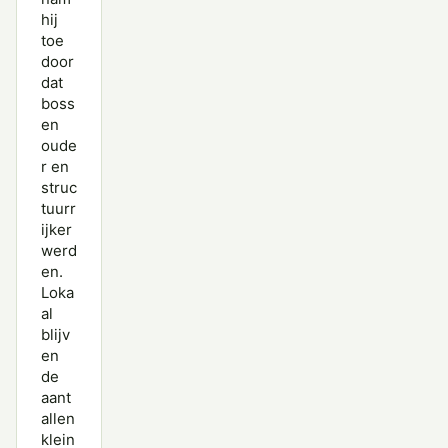
hij
toe
door
dat
boss
en
oude
r en
struc
tuurr
ijker
werd
en.
Loka
al
blijv
en
de
aant
allen
klein