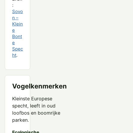
:
Sovo
n –
Klein
e
Bont
e
Spec
ht
.
Vogelkenmerken
Kleinste Europese
specht, leeft in oud
loofbos en boomrijke
parken.
Ecologische