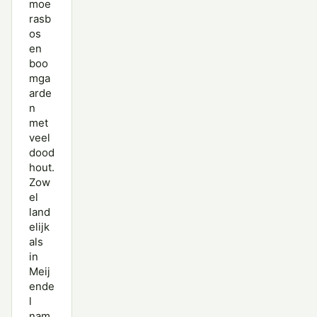
moe
rasb
os
en
boo
mga
arde
n
met
veel
dood
hout.
Zow
el
land
elijk
als
in
Meij
ende
l
nam