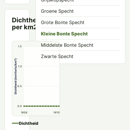
Groene Specht
Dichtheid
Territoria
Grote Bonte Specht
per km2
per km²
Kleine Bonte Specht
Middelste Bonte Specht
1.5
Zwarte Specht
Dichtheid (territoria/km²)
1.0
0.5
0.0
1958
1970
1980
1990
Dichtheid