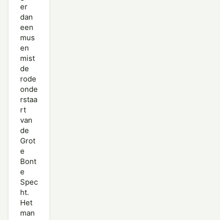
er
dan
een
mus
en
mist
de
rode
onde
rstaa
rt
van
de
Grot
e
Bont
e
Spec
ht.
Het
man