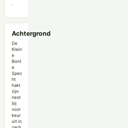
.
Achtergrond
De
Klein
e
Bont
e
Spec
ht
hakt
zijn
nest
bij
voor
keur
uit in
zach