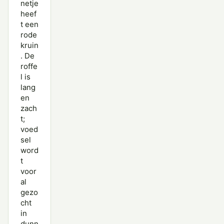
netje
heef
t een
rode
kruin
. De
roffe
l is
lang
en
zach
t;
voed
sel
word
t
voor
al
gezo
cht
in
dunn