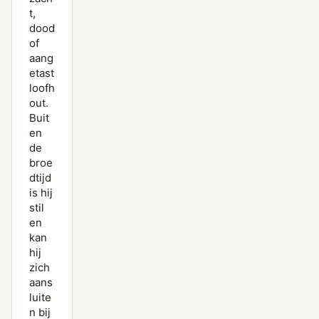
t,
dood
of
aang
etast
loofh
out.
Buit
en
de
broe
dtijd
is hij
stil
en
kan
hij
zich
aans
luite
n bij