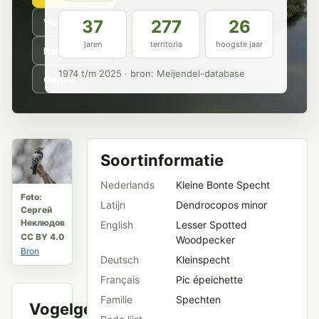
Voorkomen
37
277
26
jaren
territoria
hoogste jaar
Kenmerken
1974 t/m 2025 · bron: Meijendel-database
Geluid
Soortinformatie
Nederlands
Kleine Bonte Specht
Foto:
Latijn
Dendrocopos minor
Сергей
Неклюдов
English
Lesser Spotted
CC BY 4.0
Woodpecker
Bron
Deutsch
Kleinspecht
Français
Pic épeichette
Familie
Spechten
Vogelgeluid
VWG