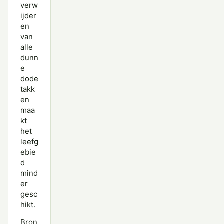
verw
ijder
en
van
alle
dunn
e
dode
takk
en
maa
kt
het
leefg
ebie
d
mind
er
gesc
hikt.
Bron