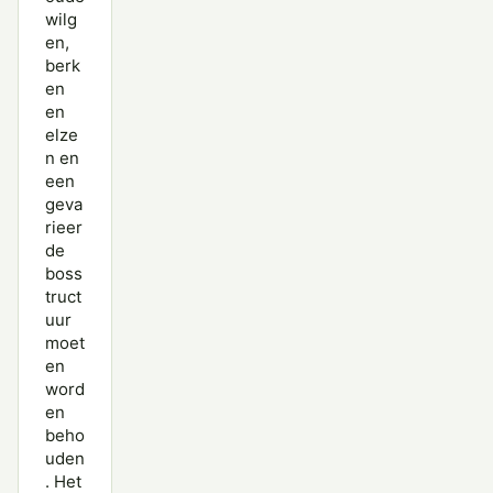
wilg
en,
berk
en
en
elze
n en
een
geva
rieer
de
boss
truct
uur
moet
en
word
en
beho
uden
. Het