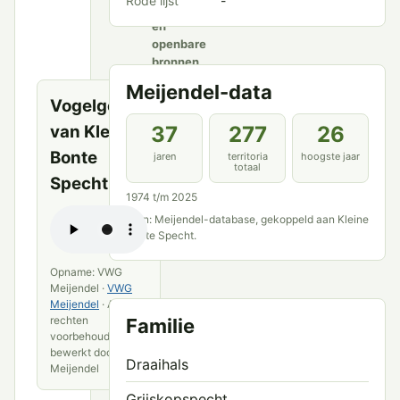
Rode lijst
-
Meijendel
en
openbare
bronnen
Meijendel-data
Vogelgeluid
van Kleine
37
277
26
Bonte
jaren
territoria
hoogste jaar
totaal
Specht
1974 t/m 2025
Bron: Meijendel-database, gekoppeld aan Kleine
Bonte Specht.
Opname: VWG
Meijendel ·
VWG
Meijendel
· Alle
rechten
Familie
voorbehouden ·
bewerkt door VWG
Draaihals
Meijendel
Grijskopspecht