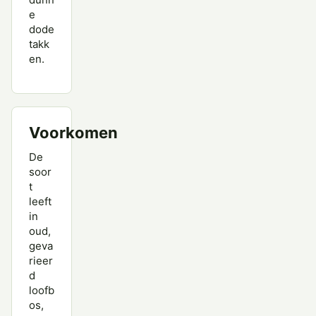
e
dode
takk
en.
Voorkomen
De
soor
t
leeft
in
oud,
geva
rieer
d
loofb
os,