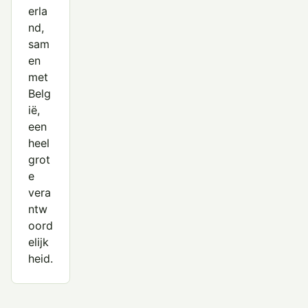
erla
nd,
sam
en
met
Belg
ië,
een
heel
grot
e
vera
ntw
oord
elijk
heid.