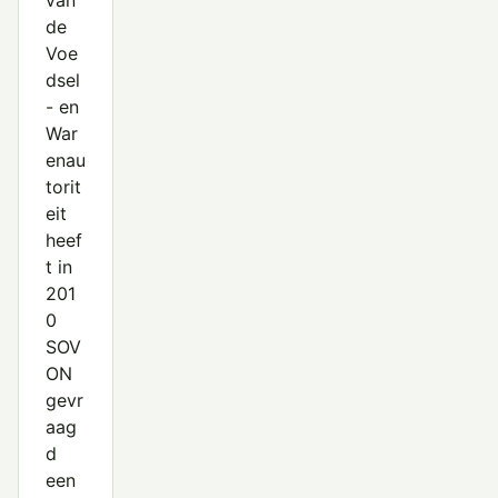
van
de
Voe
dsel
- en
War
enau
torit
eit
heef
t in
201
0
SOV
ON
gevr
aag
d
een