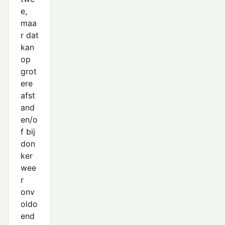
e,
maa
r dat
kan
op
grot
ere
afst
and
en/o
f bij
don
ker
wee
r
onv
oldo
end