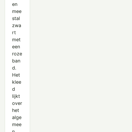
en
mee
stal
zwa
rt
met
een
roze
ban
d.
Het
klee
d
lijkt
over
het
alge
mee
n