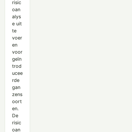
risic
oan
alys
e uit
te
voer
en
voor
geïn
trod
ucee
rde
gan
zens
oort
en.
De
risic
oan