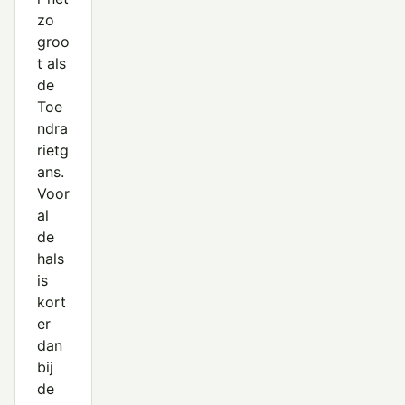
Roodhalsgans
zo
Rotgans
groo
t als
Sneeuwgans
de
Toe
Soepgans
ndra
Taigarietgans
rietg
ans.
Toendrarietgans
Voor
Witbuikrotgans
al
de
hals
is
kort
er
dan
bij
de