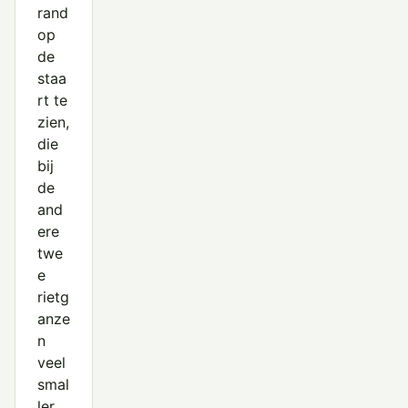
rand
op
de
staa
rt te
zien,
die
bij
de
and
ere
twe
e
rietg
anze
n
veel
smal
ler