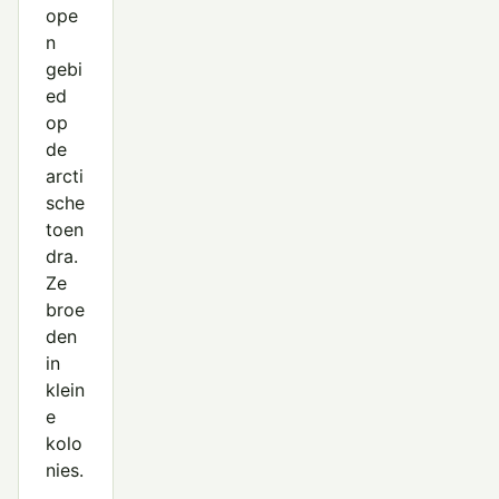
ope
n
gebi
ed
op
de
arcti
sche
toen
dra.
Ze
broe
den
in
klein
e
kolo
nies.