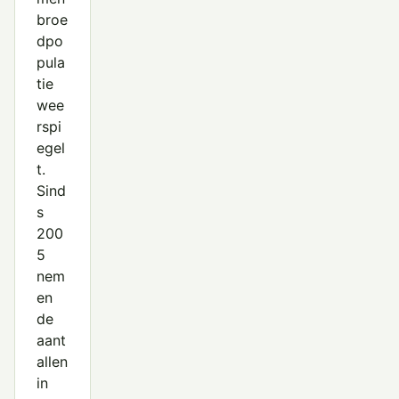
broe
dpo
pula
tie
wee
rspi
egel
t.
Sind
s
200
5
nem
en
de
aant
allen
in