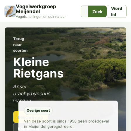
Vogelwerkgroep
Word
Meijendel
Zoek
lid
Vogels, tellingen en duinnatuur
Terug
naar
soorten
Kleine
Rietgans
Anser
brachyrhynchus
Ganzen
Overige soort
Beschrijving
Van deze soort is sinds 1958 geen broedgeval
in Meijendel geregistreerd.
Kenmerken