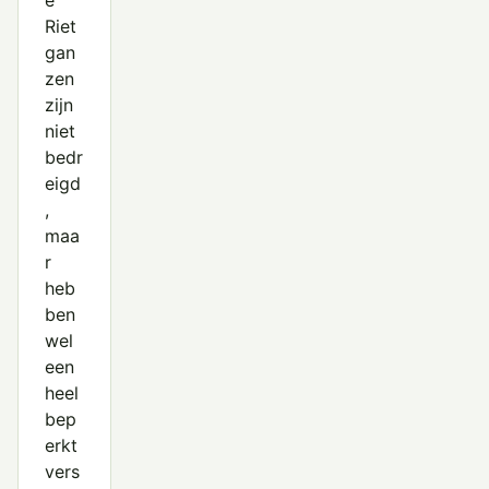
e
Riet
gan
zen
zijn
niet
bedr
eigd
,
maa
r
heb
ben
wel
een
heel
bep
erkt
vers