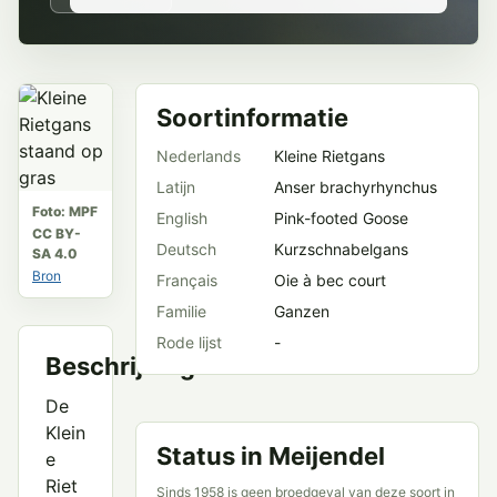
Soortinformatie
Nederlands
Kleine Rietgans
Latijn
Anser brachyrhynchus
Foto: MPF
English
Pink-footed Goose
CC BY-
Deutsch
Kurzschnabelgans
SA 4.0
Bron
Français
Oie à bec court
Familie
Ganzen
Rode lijst
-
Beschrijving
De
Klein
Status in Meijendel
e
Riet
Sinds 1958 is geen broedgeval van deze soort in