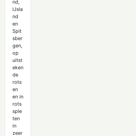
nd,
IJsla
nd
en
Spit
sber
gen,
op
uitst
eken
de
rots
en
en in
rots
sple
ten
in
zeer