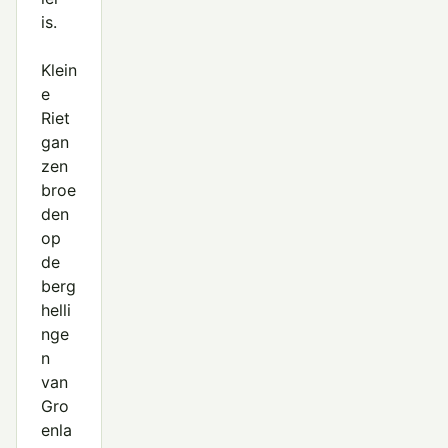
is.
Klein
e
Riet
gan
zen
broe
den
op
de
berg
helli
nge
n
van
Gro
enla