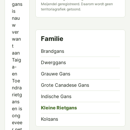
gans
Meijendel geregistreerd. Daarom wordt geen
territoriagrafiek getoond.
is
nau
w
ver
Familie
wan
t
Brandgans
aan
Taig
Dwerggans
a-
en
Grauwe Gans
Toe
Grote Canadese Gans
ndra
rietg
Indische Gans
ans
Kleine Rietgans
en is
ong
Kolgans
evee
r net