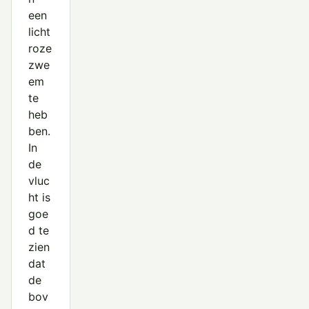
een
licht
roze
zwe
em
te
heb
ben.
In
de
vluc
ht is
goe
d te
zien
dat
de
bov