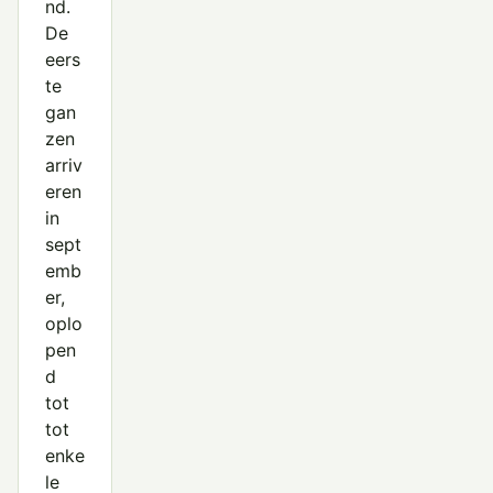
nd.
De
eers
te
gan
zen
arriv
eren
in
sept
emb
er,
oplo
pen
d
tot
tot
enke
le