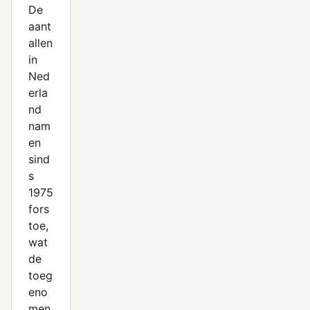
De
aant
allen
in
Ned
erla
nd
nam
en
sind
s
1975
fors
toe,
wat
de
toeg
eno
men