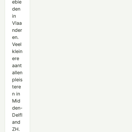
ebie
den
in
Vlaa
nder
en.
Veel
klein
ere
aant
allen
pleis
tere
n in
Mid
den-
Delfl
and
ZH.