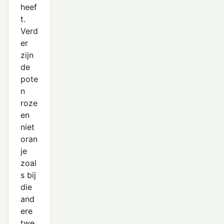
heef
t.
Verd
er
zijn
de
pote
n
roze
en
niet
oran
je
zoal
s bij
die
and
ere
twe