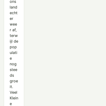
ons
land
echt
er
wee
r af,
terw
ijl de
pop
ulati
e
nog
stee
ds
groe
it.
Veel
Klein
e