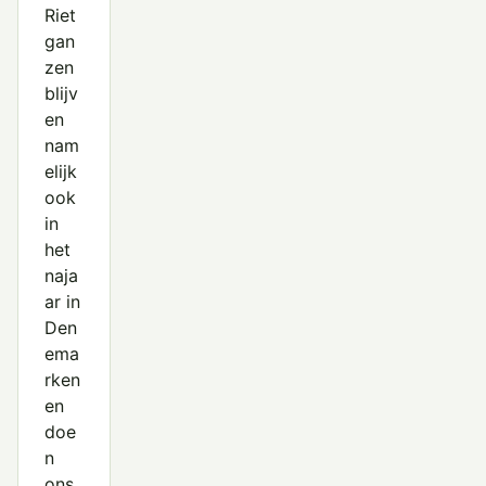
Riet
gan
zen
blijv
en
nam
elijk
ook
in
het
naja
ar in
Den
ema
rken
en
doe
n
ons