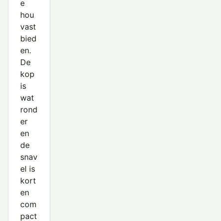
e
hou
vast
bied
en.
De
kop
is
wat
rond
er
en
de
snav
el is
kort
en
com
pact