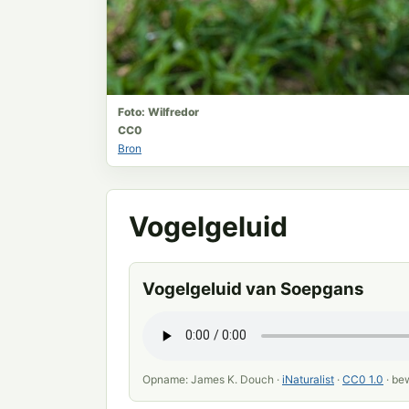
Foto: Wilfredor
CC0
Bron
Vogelgeluid
Vogelgeluid van Soepgans
Opname: James K. Douch ·
iNaturalist
·
CC0 1.0
· be