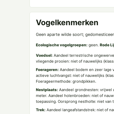
Vogelkenmerken
Geen aparte wilde soort; gedomesticee
Ecologische vogelgroepen:
geen.
Rode Li
Voedsel:
Aandeel terrestrische ongewervel
vliegende prooien: niet of nauwelijks (kla
Foerageren:
Aandeel bodem en zeer lage v
actieve luchtvangst: niet of nauwelijks (kl
Foerageermethode: grondpikken.
Nestplaats:
Aandeel grondnesten: vrijwel u
meter. Aandeel holenbroeden: niet of nauwe
toepassing. Oorsprong nestholte: niet van 
Trek:
Aandeel langeafstandstrek: niet of na