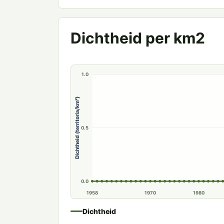
Dichtheid per km2
1.0
Dichtheid (territoria/km²)
0.5
0.0
1958
1970
1980
Dichtheid