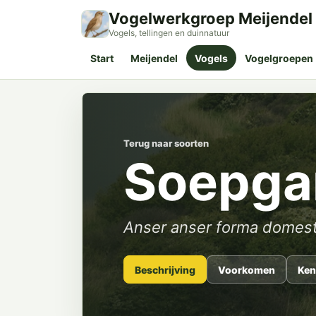
Vogelwerkgroep Meijendel
Vogels, tellingen en duinnatuur
Start
Meijendel
Vogels
Vogelgroepen
Terug naar soorten
Soepga
Anser anser forma domest
Beschrijving
Voorkomen
Ken