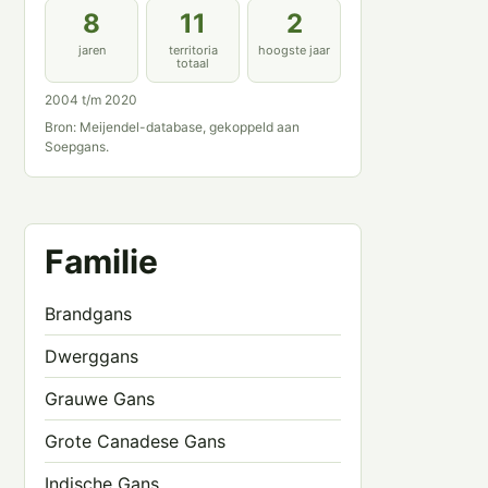
8
11
2
jaren
territoria
hoogste jaar
totaal
2004 t/m 2020
Bron: Meijendel-database, gekoppeld aan
Soepgans.
Familie
Brandgans
Dwerggans
Grauwe Gans
Grote Canadese Gans
Indische Gans