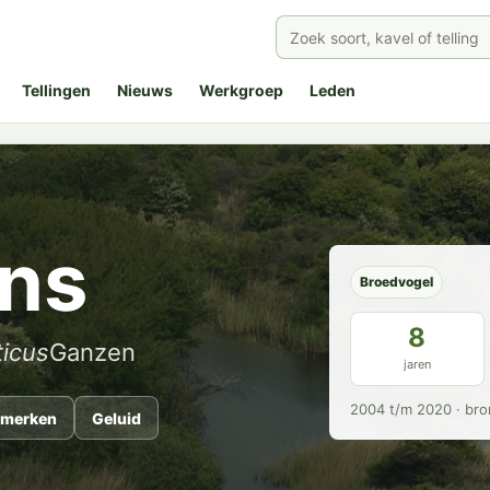
Tellingen
Nieuws
Werkgroep
Leden
ns
Broedvogel
8
icus
Ganzen
jaren
2004 t/m 2020 · bro
merken
Geluid