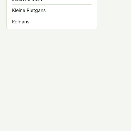
Kleine Rietgans
Kolgans
Roodhalsgans
Rotgans
Sneeuwgans
Soepgans
Taigarietgans
Toendrarietgans
Witbuikrotgans