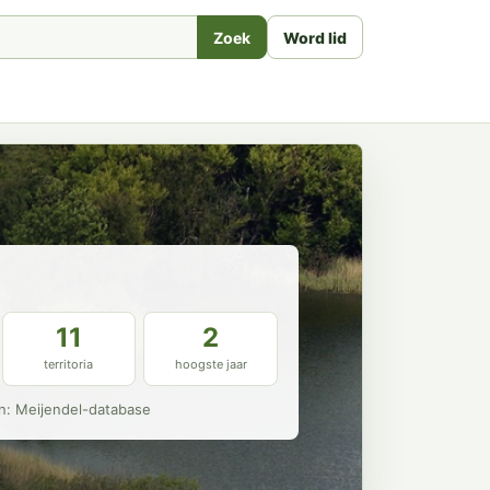
Zoek
Word lid
11
2
territoria
hoogste jaar
n: Meijendel-database