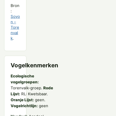
Bron
:
Sovo
n –
Tore
nval
k
.
Vogelkenmerken
Ecologische
vogelgroepen:
Torenvalk-groep.
Rode
Lijst:
RL: Kwetsbaar.
Oranje Lijst:
geen.
Vogelrichtlijn:
geen