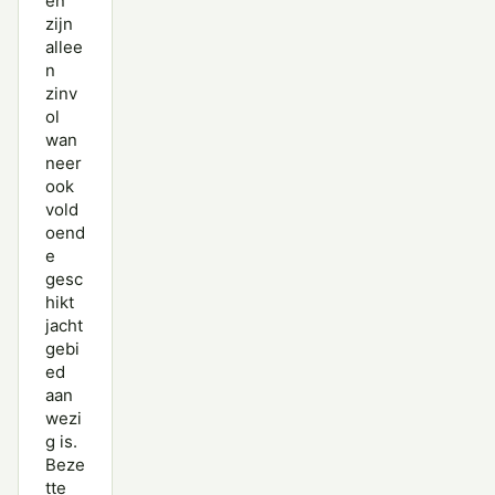
en
zijn
allee
n
zinv
ol
wan
neer
ook
vold
oend
e
gesc
hikt
jacht
gebi
ed
aan
wezi
g is.
Beze
tte