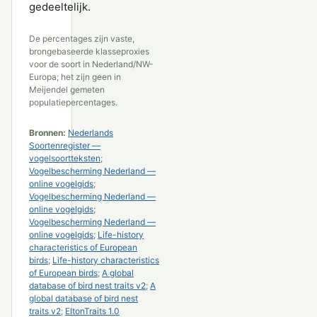
gedeeltelijk.
De percentages zijn vaste,
brongebaseerde klasseproxies
voor de soort in Nederland/NW-
Europa; het zijn geen in
Meijendel gemeten
populatiepercentages.
Bronnen:
Nederlands
Soortenregister —
vogelsoortteksten
;
Vogelbescherming Nederland —
online vogelgids
;
Vogelbescherming Nederland —
online vogelgids
;
Vogelbescherming Nederland —
online vogelgids
;
Life-history
characteristics of European
birds
;
Life-history characteristics
of European birds
;
A global
database of bird nest traits v2
;
A
global database of bird nest
traits v2
;
EltonTraits 1.0