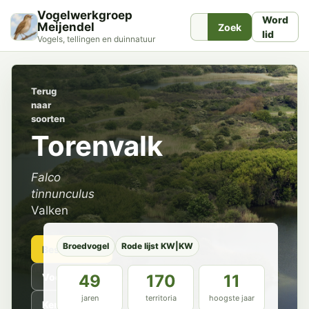
Vogelwerkgroep
Word
Meijendel
Zoek
lid
Vogels, tellingen en duinnatuur
Terug
naar
soorten
Torenvalk
Falco
tinnunculus
Valken
Broedvogel
Rode lijst KW|KW
Beschrijving
Voorkomen
49
170
11
jaren
territoria
hoogste jaar
Kenmerken