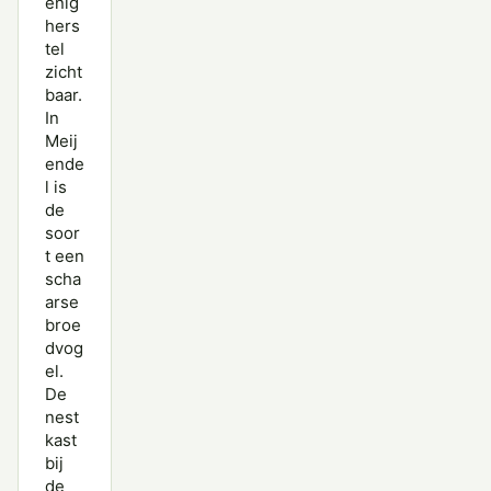
enig
hers
tel
zicht
baar.
In
Meij
ende
l is
de
soor
t een
scha
arse
broe
dvog
el.
De
nest
kast
bij
de