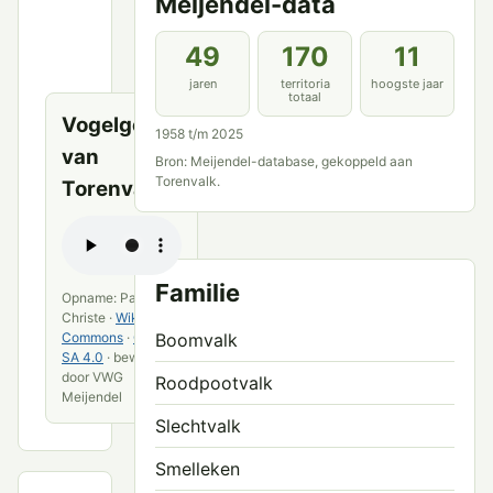
Meijendel-data
Meijendel
en
openbare
49
170
11
bronnen
jaren
territoria
hoogste jaar
totaal
Vogelgeluid
1958 t/m 2025
van
Bron: Meijendel-database, gekoppeld aan
Torenvalk.
Torenvalk
Familie
Opname: Pascal
Christe ·
Wikimedia
Boomvalk
Commons
·
CC BY-
SA 4.0
· bewerkt
door VWG
Roodpootvalk
Meijendel
Slechtvalk
Smelleken