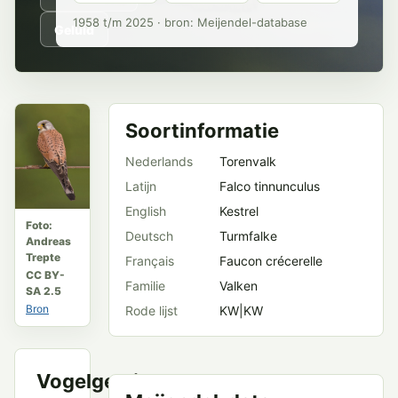
1958 t/m 2025 · bron: Meijendel-database
Geluid
Soortinformatie
Nederlands
Torenvalk
Latijn
Falco tinnunculus
English
Kestrel
Foto:
Deutsch
Turmfalke
Andreas
Trepte
Français
Faucon crécerelle
CC BY-
Familie
Valken
SA 2.5
Bron
Rode lijst
KW|KW
Vogelgeluid
VWG