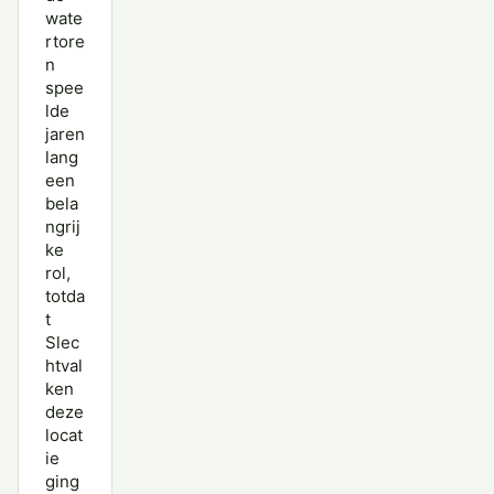
wate
rtore
n
spee
lde
jaren
lang
een
bela
ngrij
ke
rol,
totda
t
Slec
htval
ken
deze
locat
ie
ging