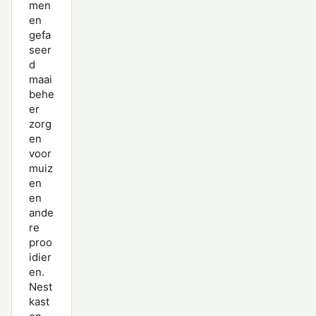
men
en
gefa
seer
d
maai
behe
er
zorg
en
voor
muiz
en
en
ande
re
proo
idier
en.
Nest
kast