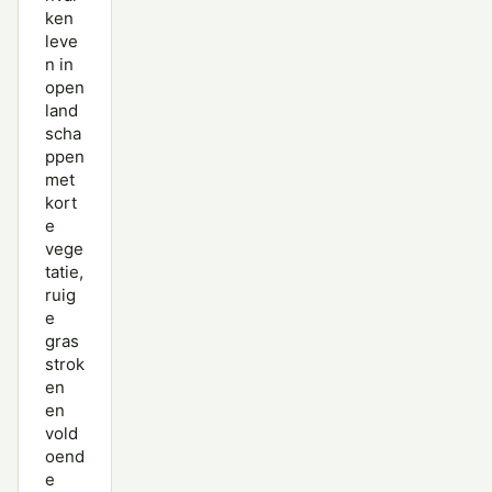
ken
leve
n in
open
land
scha
ppen
met
kort
e
vege
tatie,
ruig
e
gras
strok
en
en
vold
oend
e