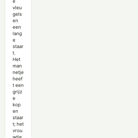
e
vleu
gels
en
een
lang
e
staar
t.
Het
man
netje
heef
t een
grijz
e
kop
en
staar
t; het
vrou
wtje