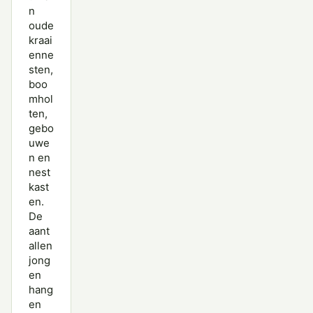
n
oude
kraai
enne
sten,
boo
mhol
ten,
gebo
uwe
n en
nest
kast
en.
De
aant
allen
jong
en
hang
en