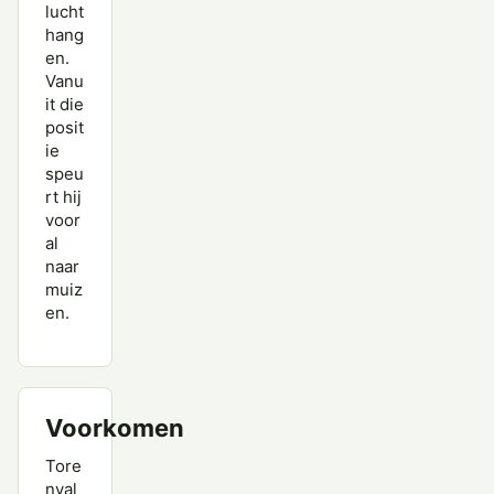
lucht
hang
en.
Vanu
it die
posit
ie
speu
rt hij
voor
al
naar
muiz
en.
Voorkomen
Tore
nval