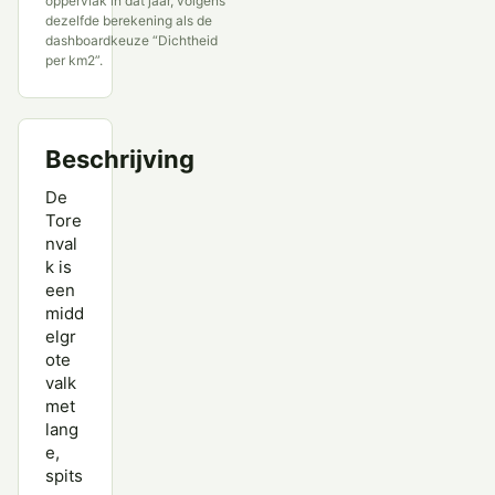
oppervlak in dat jaar, volgens
dezelfde berekening als de
dashboardkeuze “Dichtheid
per km2”.
Beschrijving
De
Tore
nval
k is
een
midd
elgr
ote
valk
met
lang
e,
spits