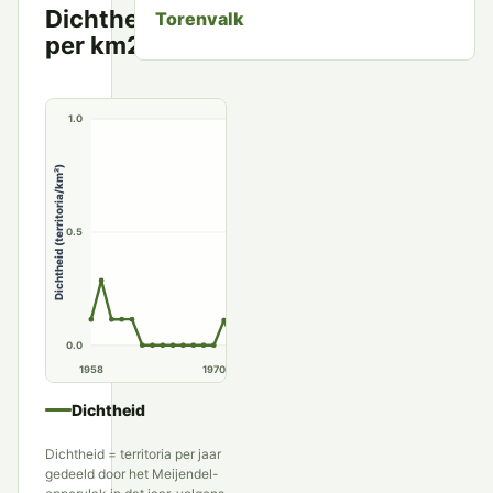
Dichtheid
Torenvalk
Territoria
per km2
per km²
1.0
Dichtheid (territoria/km²)
0.5
0.0
1958
1970
1980
1990
Dichtheid
Dichtheid = territoria per jaar
gedeeld door het Meijendel-