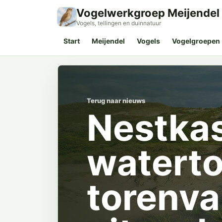
Vogelwerkgroep Meijendel
Vogels, tellingen en duinnatuur
Start
Meijendel
Vogels
Vogelgroepen
Terug naar nieuws
Nestkas
waterto
torenva