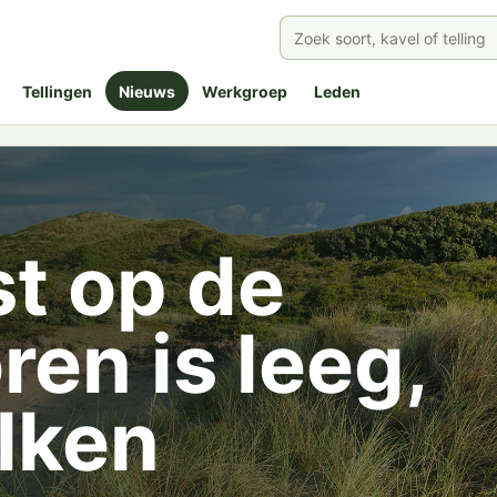
Tellingen
Nieuws
Werkgroep
Leden
t op de
ren is leeg,
lken