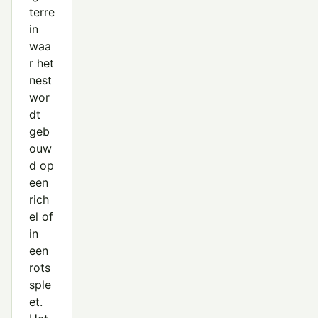
terre
in
waa
r het
nest
wor
dt
geb
ouw
d op
een
rich
el of
in
een
rots
sple
et.