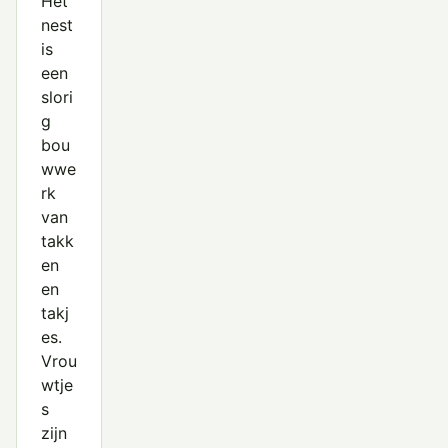
Het
nest
is
een
slori
g
bou
wwe
rk
van
takk
en
en
takj
es.
Vrou
wtje
s
zijn