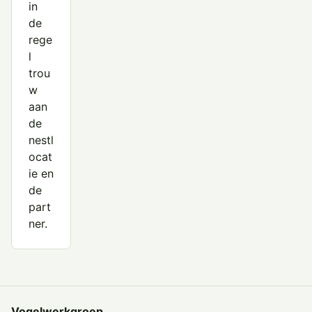
in
de
rege
l
trou
w
aan
de
nestl
ocat
ie en
de
part
ner.
Vogelwerkgroep