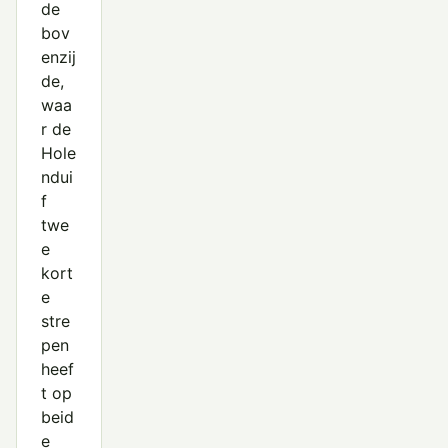
de
bov
enzij
de,
waa
r de
Hole
ndui
f
twe
e
kort
e
stre
pen
heef
t op
beid
e