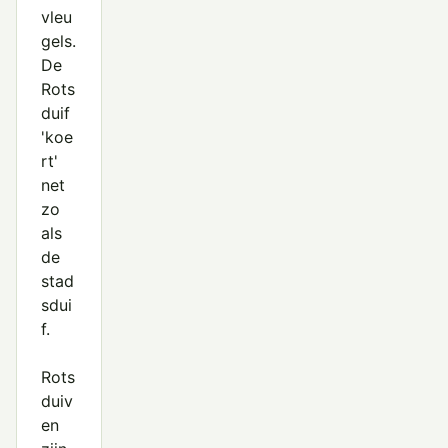
vleu
gels.
De
Rots
duif
'koe
rt'
net
zo
als
de
stad
sdui
f.
Rots
duiv
en