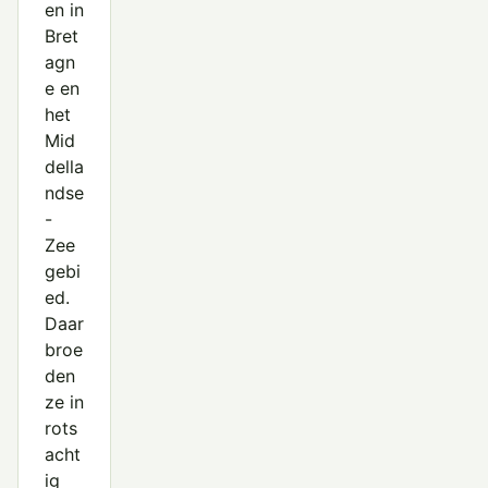
en in
Bret
agn
e en
het
Mid
della
ndse
-
Zee
gebi
ed.
Daar
broe
den
ze in
rots
acht
ig