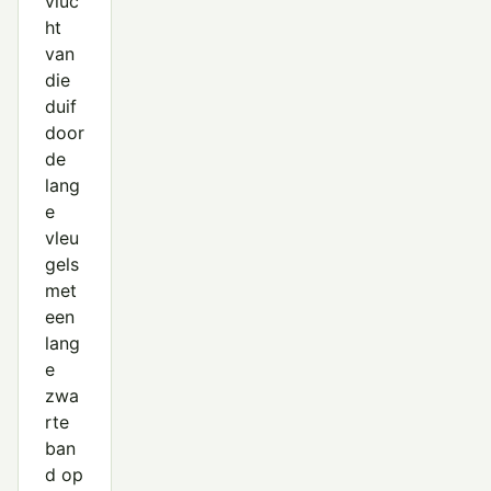
vluc
ht
van
die
duif
door
de
lang
e
vleu
gels
met
een
lang
e
zwa
rte
ban
d op