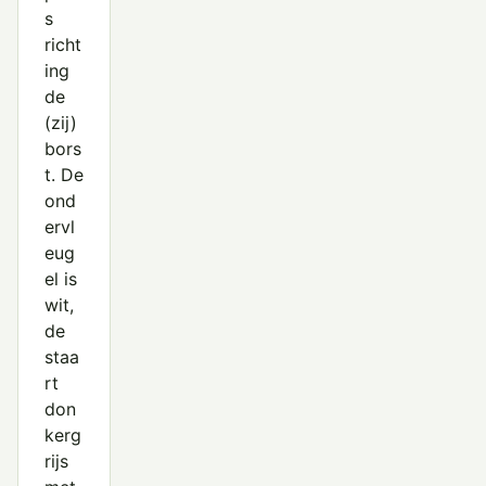
s
richt
ing
de
(zij)
bors
t. De
ond
ervl
eug
el is
wit,
de
staa
rt
don
kerg
rijs