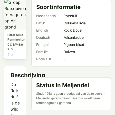
Soortinformatie
Nederlands
Rotsduif
Latijn
Columba livia
English
Rock Dove
Foto: Mike
Deutsch
Felsentaube
Pennington
Français
Pigeon biset
CC BY-SA
2.0
Familie
Duiven
Bron
Rode lijst
-
Beschrijving
De
Status in Meijendel
Rots
Sinds 1958 is geen broedgeval van deze soort in
duif
Meijendel geregistreerd. Daarom wordt geen
is de
territoriagrafiek getoond.
wild