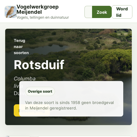
Vogelwerkgroep
Word
Meijendel
Zoek
lid
Vogels, tellingen en duinnatuur
Terug
naar
soorten
Rotsduif
Columba
livia
Overige soort
Duiven
Van deze soort is sinds 1958 geen broedgeval
in Meijendel geregistreerd.
Beschrijving