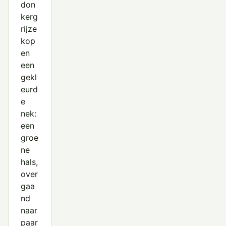
don
kerg
rijze
kop
en
een
gekl
eurd
e
nek:
een
groe
ne
hals,
over
gaa
nd
naar
paar