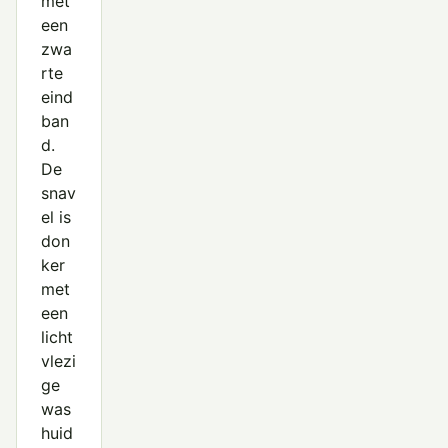
met
een
zwa
rte
eind
ban
d.
De
snav
el is
don
ker
met
een
licht
vlezi
ge
was
huid