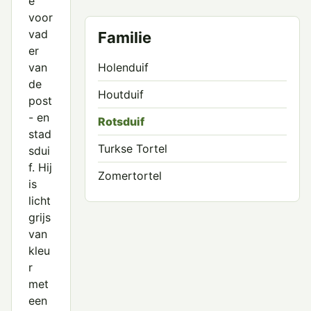
e
voor
vad
Familie
er
van
Holenduif
de
Houtduif
post
- en
Rotsduif
stad
Turkse Tortel
sdui
f. Hij
Zomertortel
is
licht
grijs
van
kleu
r
met
een