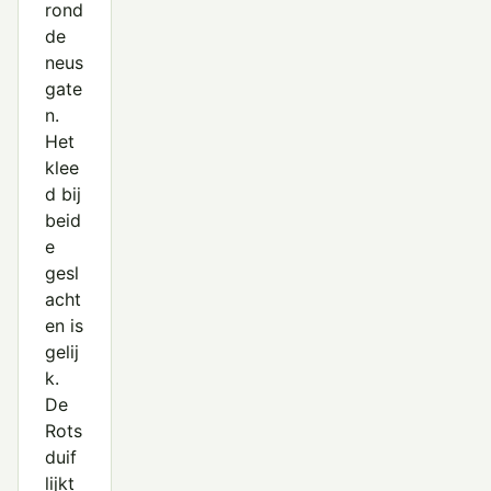
rond
de
neus
gate
n.
Het
klee
d bij
beid
e
gesl
acht
en is
gelij
k.
De
Rots
duif
lijkt