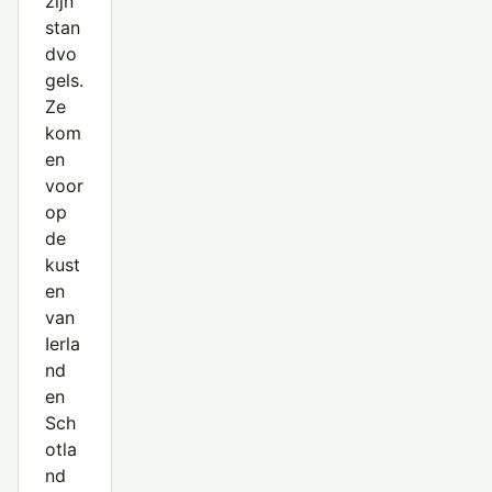
zijn
stan
dvo
gels.
Ze
kom
en
voor
op
de
kust
en
van
Ierla
nd
en
Sch
otla
nd