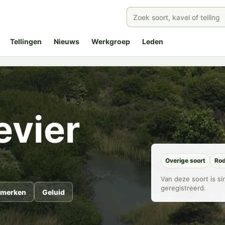
Tellingen
Nieuws
Werkgroep
Leden
evier
Overige soort
Rod
Van deze soort is s
geregistreerd.
merken
Geluid