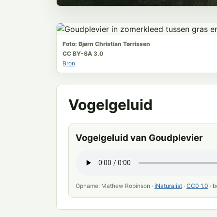
Foto: Bjørn Christian Tørrissen
CC BY-SA 3.0
Bron
Vogelgeluid
Vogelgeluid van Goudplevier
Opname: Mathew Robinson ·
iNaturalist
·
CC0 1.0
· 