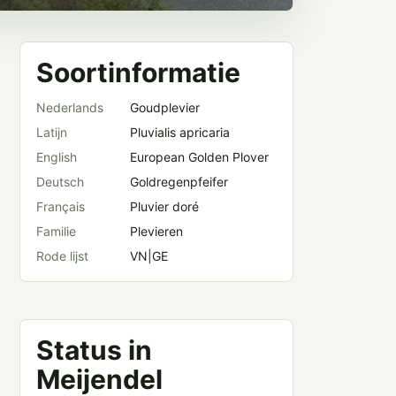
Soortinformatie
Nederlands
Goudplevier
Latijn
Pluvialis apricaria
English
European Golden Plover
Deutsch
Goldregenpfeifer
Français
Pluvier doré
Familie
Plevieren
Rode lijst
VN|GE
Status in
Meijendel