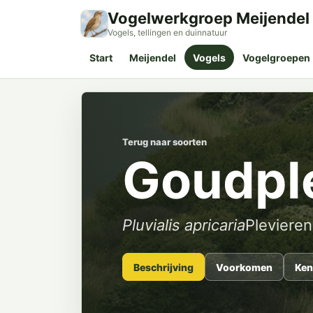
Vogelwerkgroep Meijendel
Vogels, tellingen en duinnatuur
Start
Meijendel
Vogels
Vogelgroepen
Terug naar soorten
Goudpl
Pluvialis apricaria
Plevieren
Beschrijving
Voorkomen
Ken