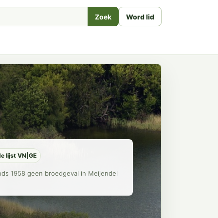
Zoek
Word lid
e lijst VN|GE
inds 1958 geen broedgeval in Meijendel