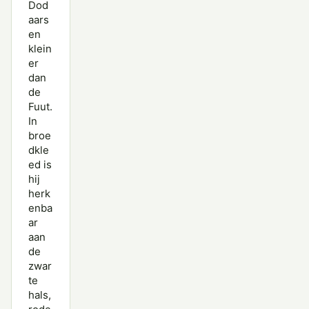
Dod
aars
en
klein
er
dan
de
Fuut.
In
broe
dkle
ed is
hij
herk
enba
ar
aan
de
zwar
te
hals,