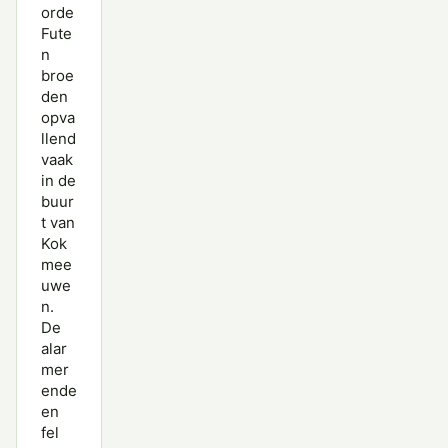
orde
Fute
n
broe
den
opva
llend
vaak
in de
buur
t van
Kok
mee
uwe
n.
De
alar
mer
ende
en
fel