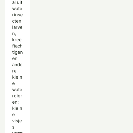
al uit
wate
rinse
cten,
larve
n,
kree
ftach
tigen
en
ande
re
klein
e
wate
rdier
en;
klein
e
visje
s