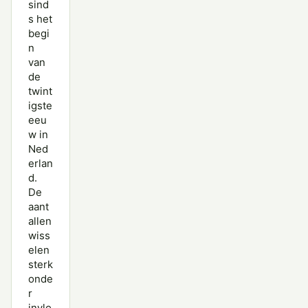
sind
s het
begi
n
van
de
twint
igste
eeu
w in
Ned
erlan
d.
De
aant
allen
wiss
elen
sterk
onde
r
invlo