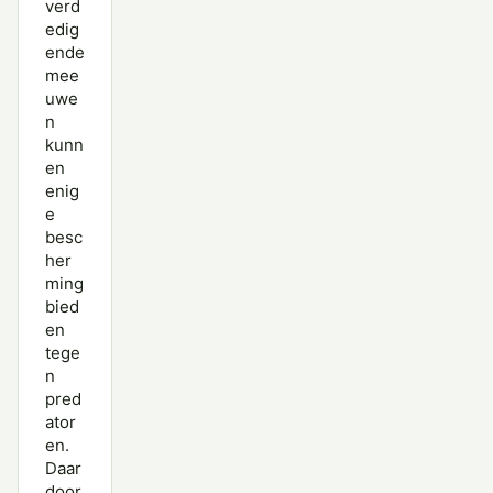
verd
edig
ende
mee
uwe
n
kunn
en
enig
e
besc
her
ming
bied
en
tege
n
pred
ator
en.
Daar
door