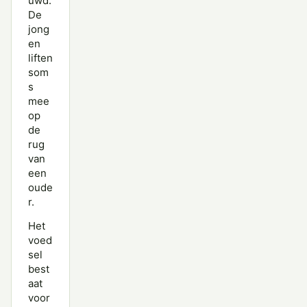
uwd.
De
jong
en
liften
som
s
mee
op
de
rug
van
een
oude
r.
Het
voed
sel
best
aat
voor