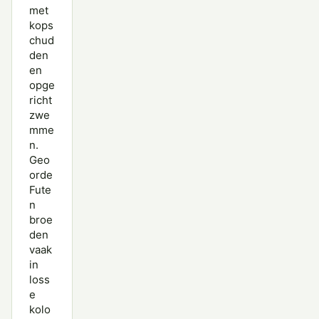
met
kops
chud
den
en
opge
richt
zwe
mme
n.
Geo
orde
Fute
n
broe
den
vaak
in
loss
e
kolo