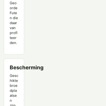
Geo
orde
Fute
n die
daar
van
profi
teer
den.
Bescherming
Gesc
hikte
broe
dpla
atse
n
zijn