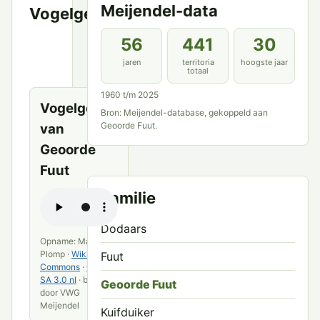
Meijendel-data
Vogelgeluid
VWG
Meijendel
56
441
30
en
openbare
jaren
territoria
hoogste jaar
totaal
bronnen
1960 t/m 2025
Vogelgeluid
Bron: Meijendel-database, gekoppeld aan
Geoorde Fuut.
van
Geoorde
Fuut
Familie
Dodaars
Opname: Marc
Plomp ·
Wikimedia
Fuut
Commons
·
CC BY-
SA 3.0 nl
· bewerkt
Geoorde Fuut
door VWG
Meijendel
Kuifduiker