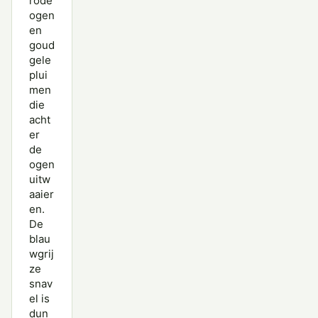
rode
ogen
en
goud
gele
plui
men
die
acht
er
de
ogen
uitw
aaier
en.
De
blau
wgrij
ze
snav
el is
dun