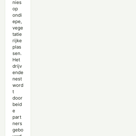
nies
op
ondi
epe,
vege
tatie
rijke
plas
sen.
Het
drijv
ende
nest
word
t
door
beid
e
part
ners
gebo