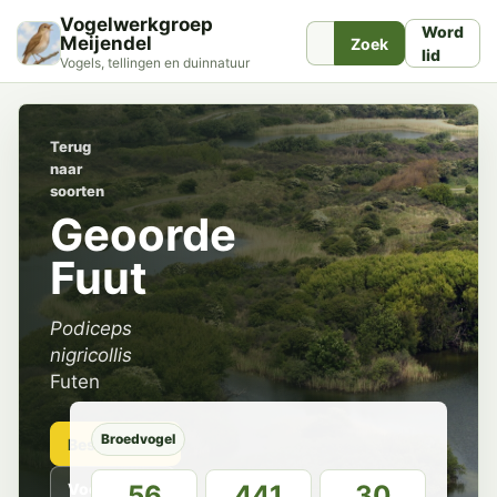
Vogelwerkgroep
Word
Meijendel
Zoek
lid
Vogels, tellingen en duinnatuur
Terug
naar
soorten
Geoorde
Fuut
Podiceps
nigricollis
Futen
Broedvogel
Beschrijving
Voorkomen
56
441
30