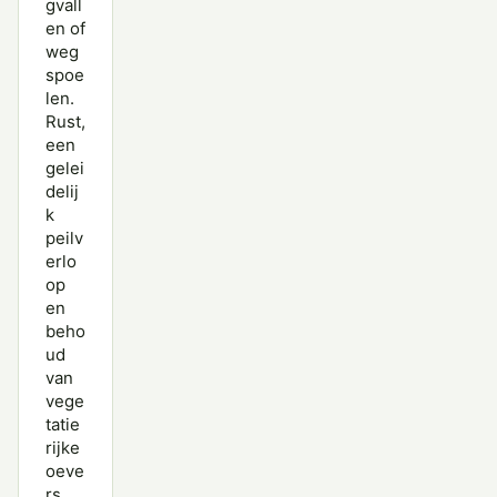
gvall
en of
weg
spoe
len.
Rust,
een
gelei
delij
k
peilv
erlo
op
en
beho
ud
van
vege
tatie
rijke
oeve
rs