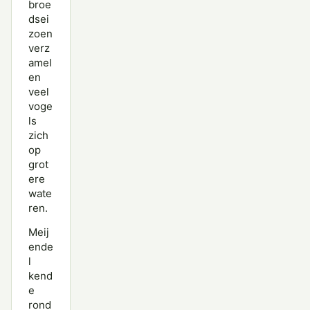
broe
dsei
zoen
verz
amel
en
veel
voge
ls
zich
op
grot
ere
wate
ren.
Meij
ende
l
kend
e
rond