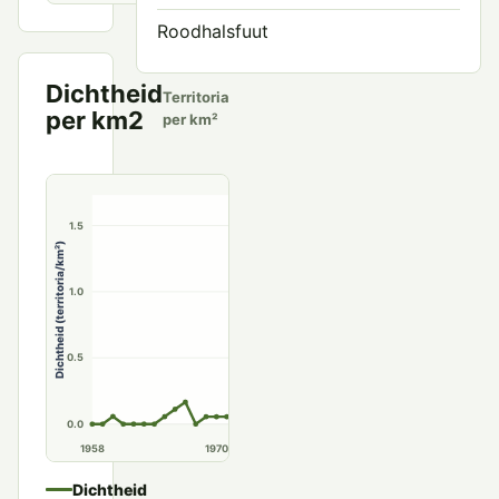
Roodhalsfuut
Dichtheid
Territoria
per km2
per km²
2.0
1.5
Dichtheid (territoria/km²)
1.0
0.5
0.0
1958
1970
1980
1990
Dichtheid