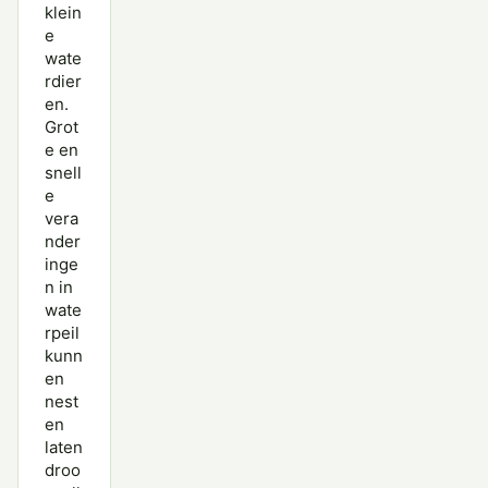
klein
e
wate
rdier
en.
Grot
e en
snell
e
vera
nder
inge
n in
wate
rpeil
kunn
en
nest
en
laten
droo