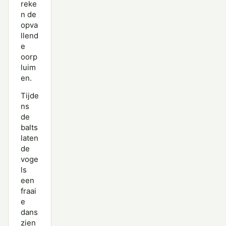
reke
n de
opva
llend
e
oorp
luim
en.
Tijde
ns
de
balts
laten
de
voge
ls
een
fraai
e
dans
zien