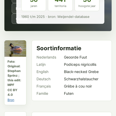
jaren
territoria
hoogste jaar
Kenmerken
1960 t/m 2025 · bron: Meijendel-database
Geluid
Soortinformatie
Nederlands
Geoorde Fuut
Foto:
Latijn
Podiceps nigricollis
Original:
Stephan
English
Black-necked Grebe
Sprinz ;
Deutsch
Schwarzhalstaucher
this edit:
MPF
Français
Grèbe à cou noir
CC BY
Familie
Futen
4.0
Bron