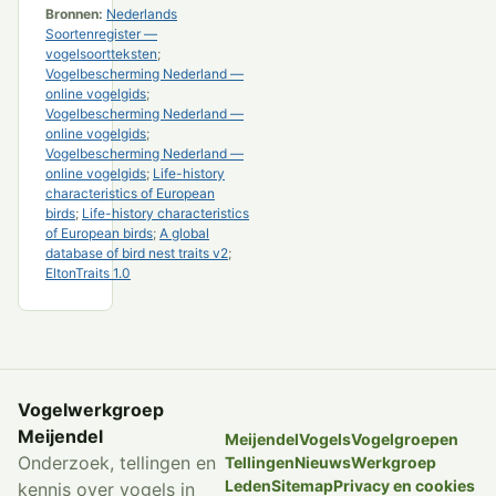
Bronnen:
Nederlands
Soortenregister —
vogelsoortteksten
;
Vogelbescherming Nederland —
online vogelgids
;
Vogelbescherming Nederland —
online vogelgids
;
Vogelbescherming Nederland —
online vogelgids
;
Life-history
characteristics of European
birds
;
Life-history characteristics
of European birds
;
A global
database of bird nest traits v2
;
EltonTraits 1.0
Vogelwerkgroep
Meijendel
Meijendel
Vogels
Vogelgroepen
Onderzoek, tellingen en
Tellingen
Nieuws
Werkgroep
Leden
Sitemap
Privacy en cookies
kennis over vogels in