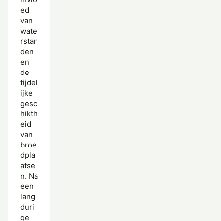
ed
van
wate
rstan
den
en
de
tijdel
ijke
gesc
hikth
eid
van
broe
dpla
atse
n. Na
een
lang
duri
ge