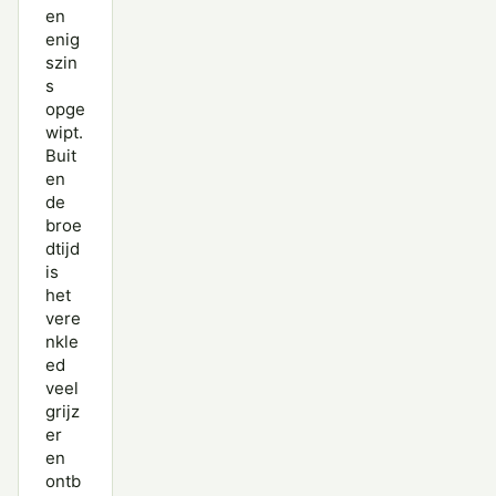
en
enig
szin
s
opge
wipt.
Buit
en
de
broe
dtijd
is
het
vere
nkle
ed
veel
grijz
er
en
ontb