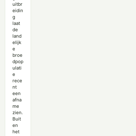
uitbr
eidin
g
laat
de
land
elijk
e
broe
dpop
ulati
e
rece
nt
een
afna
me
zien.
Buit
en
het