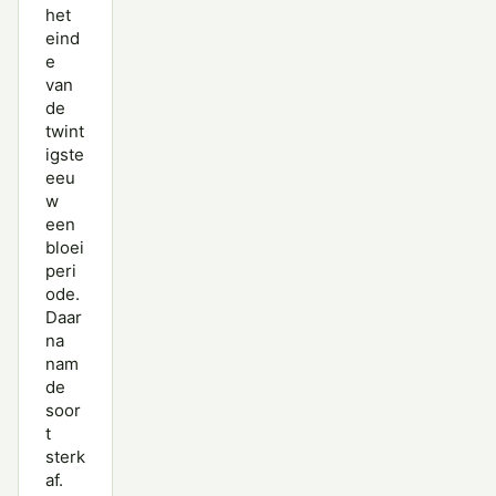
het
eind
e
van
de
twint
igste
eeu
w
een
bloei
peri
ode.
Daar
na
nam
de
soor
t
sterk
af.