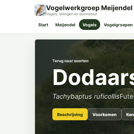
Vogelwerkgroep Meijendel
Vogels, tellingen en duinnatuur
Start
Meijendel
Vogels
Vogelgroepen
Terug naar soorten
Dodaar
Tachybaptus ruficollis
Fute
Beschrijving
Voorkomen
Ken