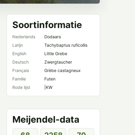
Soortinformatie
Nederlands
Dodaars
Latijn
Tachybaptus ruficollis
English
Little Grebe
Deutsch
Zwergtaucher
Français
Grèbe castagneux
Familie
Futen
Rode lijst
|KW
Meijendel-data