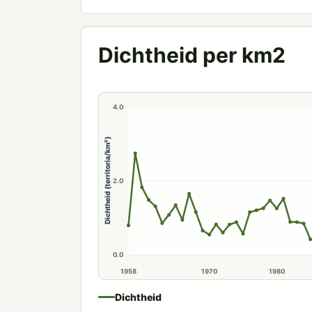
6.0
Dichtheid per km2
4.0
Dichtheid (territoria/km²)
2.0
0.0
1958
1970
1980
Dichtheid