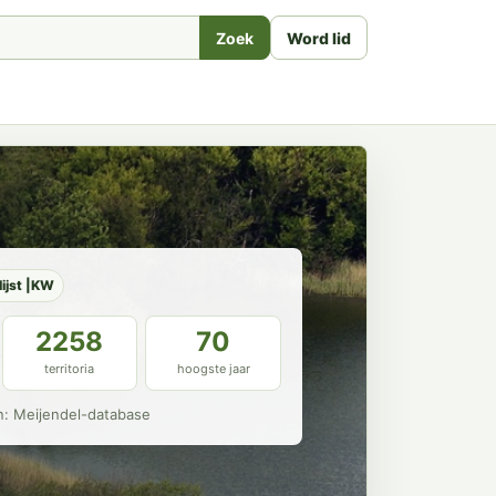
Zoek
Word lid
lijst |KW
2258
70
territoria
hoogste jaar
n: Meijendel-database