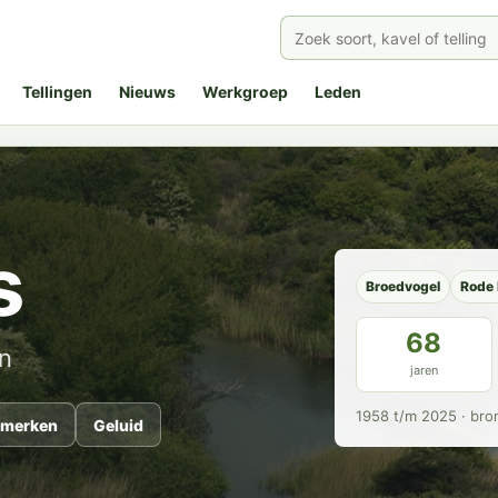
Tellingen
Nieuws
Werkgroep
Leden
s
Broedvogel
Rode 
68
n
jaren
1958 t/m 2025 · bro
merken
Geluid