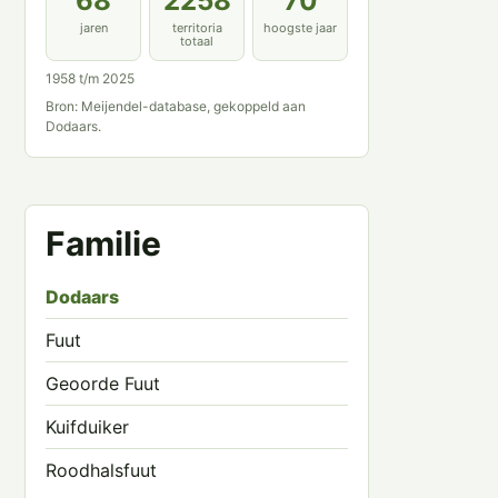
68
2258
70
jaren
territoria
hoogste jaar
totaal
1958 t/m 2025
Bron: Meijendel-database, gekoppeld aan
Dodaars.
Familie
Dodaars
Fuut
Geoorde Fuut
Kuifduiker
Roodhalsfuut