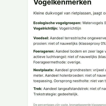
Vogelkenmerken
Kleine duikvogel van rietplassen, jaagt 
Ecologische vogelgroepen:
Watervogels (
Vogelrichtlijn:
Vogelrichtlijn
Voedsel:
Aandeel terrestrische ongewerve
prooien: niet of nauwelijks (klasseproxy 0%
Foerageren:
Aandeel bodem en zeer lage ve
actieve luchtvangst: niet of nauwelijks (kl
Foerageermethode: overige.
Nestplaats:
Aandeel grondnesten: vrijwel u
meter. Aandeel holenbroeden: niet of nauwe
toepassing. Oorsprong nestholte: niet van 
Trek:
Aandeel langeafstandstrek: niet of na
Trekstrategie: gedeeltelijk.
De percentages zijn vaste, brongebaseerde klasseproxi