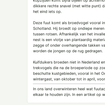
kopzijden komt bijna bijeen op achterhoo
dikkere rechte snavel (met witte punt) d
het eind iets op.
Deze fuut komt als broedvogel vooral i
Schotland. Hij broedt op ondiepe meren 
tussen rotsen. Afhankelijk van het inval
nest is een vlotje van plantaardig mater
zegge of onder overhangende takken van
worden de jongen op de rug gedragen.
Kuifduikers broeden niet in Nederland 
trekvogels die na de broeperiode op zo
beschutte kustgebieden, vooral in het O
wintergast, van oktober tot in april, voo
In ons land overwinteren heel wat fuutac
elkaar te houden zijn. In een artikel op w