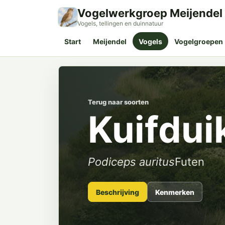
Vogelwerkgroep Meijendel
Vogels, tellingen en duinnatuur
Start
Meijendel
Vogels
Vogelgroepen
Terug naar soorten
Kuifdui
Podiceps auritus
Futen
Beschrijving
Kenmerken