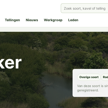
Tellingen
Nieuws
Werkgroep
Leden
ker
Overige soort
Rod
Van deze soort is s
geregistreerd.