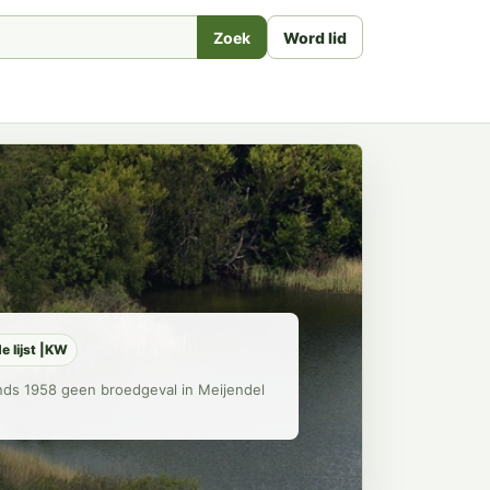
Zoek
Word lid
e lijst |KW
inds 1958 geen broedgeval in Meijendel