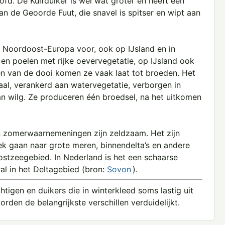
fd. De Kuifduiker is wel wat groter en heeft een
an de Geoorde Fuut, die snavel is spitser en wipt aan
n Noordoost-Europa voor, ook op IJsland en in
en poelen met rijke oevervegetatie, op IJsland ook
len van de dooi komen ze vaak laat tot broeden. Het
iaal, verankerd aan watervegetatie, verborgen in
 wilg. Ze produceren één broedsel, na het uitkomen
en zomerwaarnemeningen zijn zeldzaam. Het zijn
ek gaan naar grote meren, binnendelta’s en andere
ostzeegebied. In Nederland is het een schaarse
ral in het Deltagebied (bron:
Sovon
).
htigen en duikers die in winterkleed soms lastig uit
orden de belangrijkste verschillen verduidelijkt.