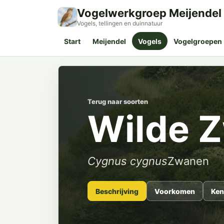
Vogelwerkgroep Meijendel
Vogels, tellingen en duinnatuur
Start
Meijendel
Vogels
Vogelgroepen
Terug naar soorten
Wilde 
Cygnus cygnus
Zwanen
Beschrijving
Voorkomen
Ken