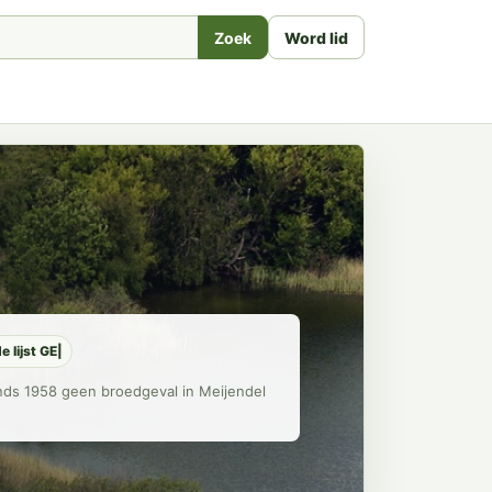
Zoek
Word lid
e lijst GE|
inds 1958 geen broedgeval in Meijendel