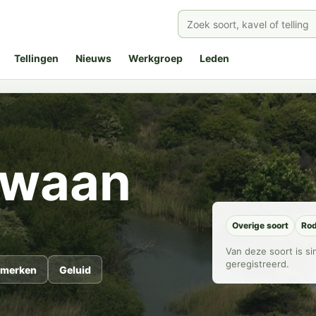
Tellingen
Nieuws
Werkgroep
Leden
Zwaan
Overige soort
Rod
Van deze soort is s
geregistreerd.
merken
Geluid