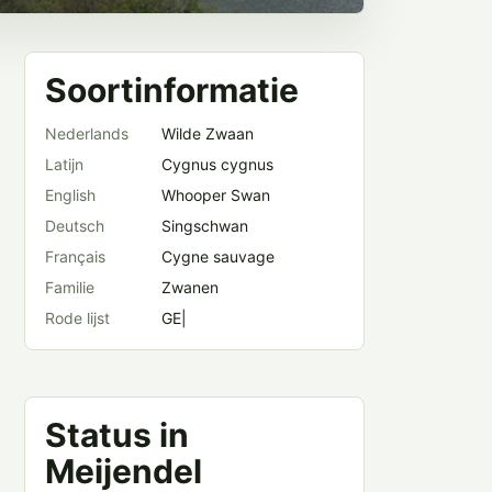
Soortinformatie
Nederlands
Wilde Zwaan
Latijn
Cygnus cygnus
English
Whooper Swan
Deutsch
Singschwan
Français
Cygne sauvage
Familie
Zwanen
Rode lijst
GE|
Status in
Meijendel