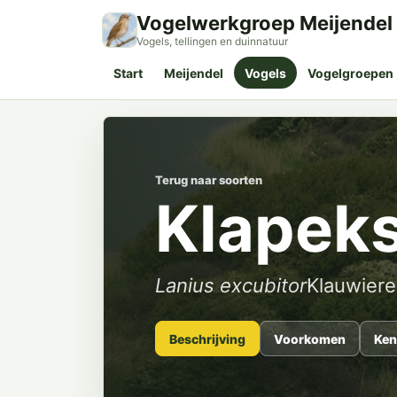
Vogelwerkgroep Meijendel
Vogels, tellingen en duinnatuur
Start
Meijendel
Vogels
Vogelgroepen
Terug naar soorten
Klapeks
Lanius excubitor
Klauwier
Beschrijving
Voorkomen
Ken