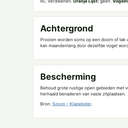
RL: Verdwenen.
Oranje Lijst:
geen.
Vogelri
Achtergrond
Prooien worden soms op een doorn of tak va
kan maandenlang door dezelfde vogel word
Bescherming
Behoud grote rustige open gebieden met ve
herhaald benaderen van vaste zitplaatsen.
Bron:
Sovon – Klapekster
.