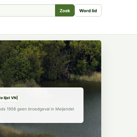
Zoek
Word lid
e lijst VN|
inds 1958 geen broedgeval in Meijendel