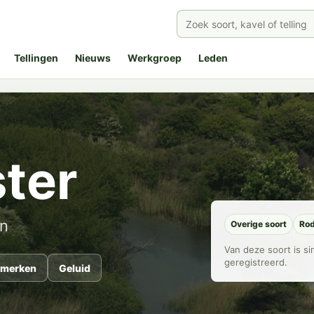
Tellingen
Nieuws
Werkgroep
Leden
ter
en
Overige soort
Rod
Van deze soort is s
geregistreerd.
merken
Geluid