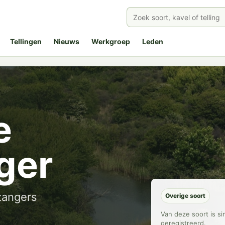
Tellingen
Nieuws
Werkgroep
Leden
e
ger
zangers
Overige soort
Van deze soort is s
geregistreerd.