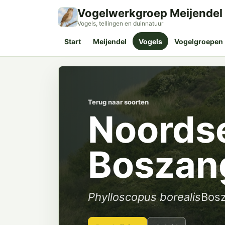
Vogelwerkgroep Meijendel
Vogels, tellingen en duinnatuur
Start
Meijendel
Vogels
Vogelgroepen
Terug naar soorten
Noords
Boszan
Phylloscopus borealis
Bos