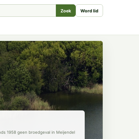
Zoek
Word lid
inds 1958 geen broedgeval in Meijendel