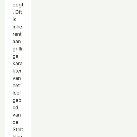
oogt
. Dit
is
inhe
rent
aan
grilli
ge
kara
kter
van
het
leef
gebi
ed
van
de
Stelt
kluu