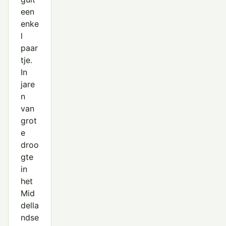
een
enke
l
paar
tje.
In
jare
n
van
grot
e
droo
gte
in
het
Mid
della
ndse