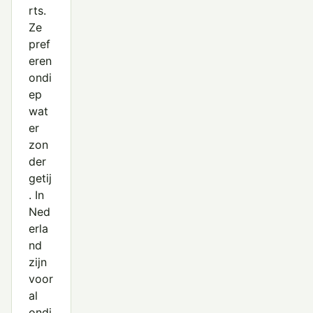
rts.
Ze
pref
eren
ondi
ep
wat
er
zon
der
getij
. In
Ned
erla
nd
zijn
voor
al
ondi