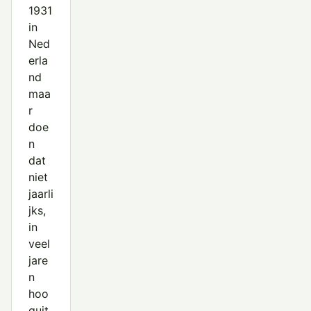
1931
in
Ned
erla
nd
maa
r
doe
n
dat
niet
jaarli
jks,
in
veel
jare
n
hoo
guit