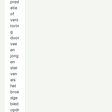
pred
atie
of
vers
torin
g
door
vee
en
jong
en
ster
ven
als
het
broe
dge
bied
opdr