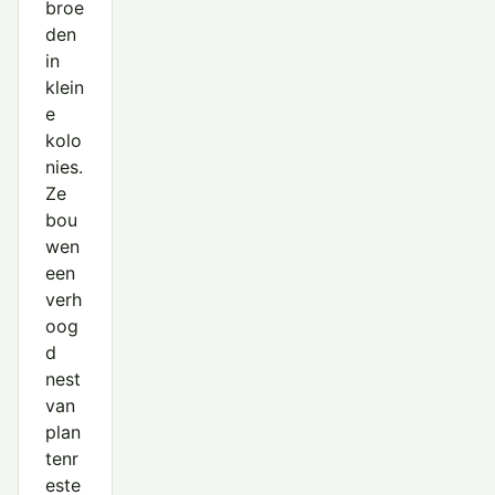
broe
den
in
klein
e
kolo
nies.
Ze
bou
wen
een
verh
oog
d
nest
van
plan
tenr
este