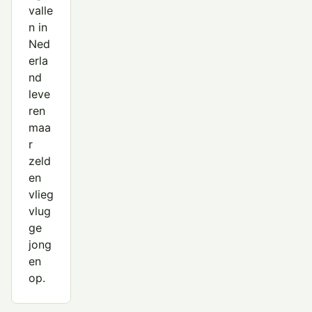
valle
n in
Ned
erla
nd
leve
ren
maa
r
zeld
en
vlieg
vlug
ge
jong
en
op.