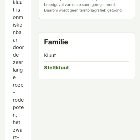
kluu
broedgeval van deze soort geregistreerd.
t is
Daarom wordt geen territoriagrafiek getoond.
onm
iske
nba
ar
Familie
door
de
Kluut
zeer
Steltkluut
lang
e
roze
-
rode
pote
n,
het
zwa
rt-