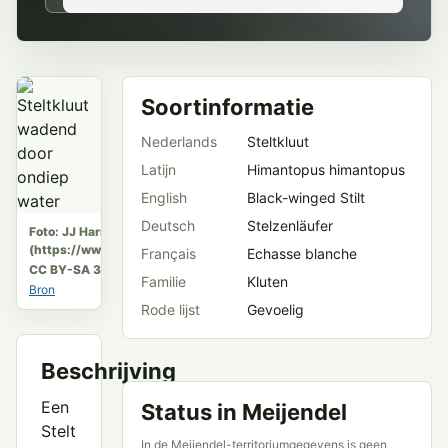
Soortinformatie
Nederlands
Steltkluut
Latijn
Himantopus himantopus
English
Black-winged Stilt
Deutsch
Stelzenläufer
Foto: JJ Harrison
(https://www.jjharrison.com.au/)
Français
Echasse blanche
CC BY-SA 3.0
Familie
Kluten
Bron
Rode lijst
Gevoelig
Beschrijving
Een
Status in Meijendel
Stelt
In de Meijendel-territoriumgegevens is geen