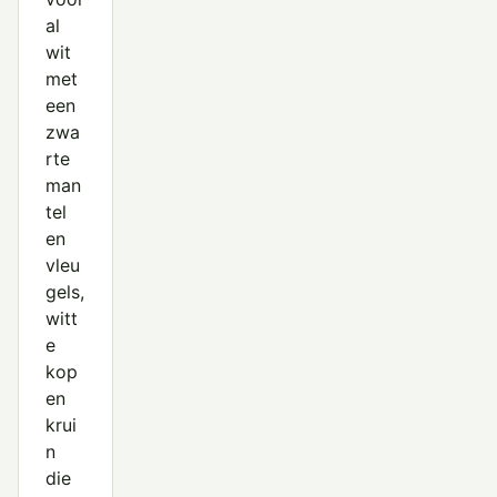
al
wit
met
een
zwa
rte
man
tel
en
vleu
gels,
witt
e
kop
en
krui
n
die