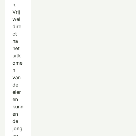
n.
Vrij
wel
dire
ct
na
het
uitk
ome
n
van
de
eier
en
kunn
en
de
jong
en