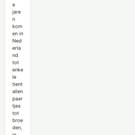
e
jare
n
kom
en in
Ned
erla
nd
tot
enke
le
tient
allen
paar
tjes
tot
broe
den,
in