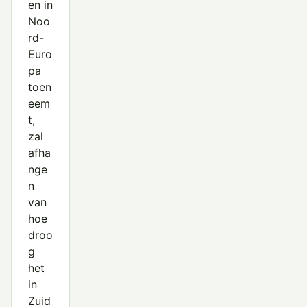
en in
Noo
rd-
Euro
pa
toen
eem
t,
zal
afha
nge
n
van
hoe
droo
g
het
in
Zuid