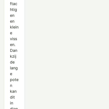
ftac
htig
en
en
klein
e
viss
en.
Dan
kzij
de
lang
e
pote
n
kan
dit
in
diep