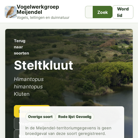
Vogelwerkgroep
Word
Meijendel
Zoek
lid
Vogels, tellingen en duinnatuur
Terug
naar
soorten
Steltkluut
Himantopus
himantopus
Kluten
Beschrijving
Overige soort
Rode lijst Gevoelig
Voorkomen
In de Meijendel-territoriumgegevens is geen
broedgeval van deze soort geregistreerd.
Kenmerken