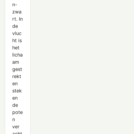
n-
zwa
rt. In
de
vluc
ht is
het
licha
am
gest
rekt
en
stek
en
de
pote
n
ver
acht