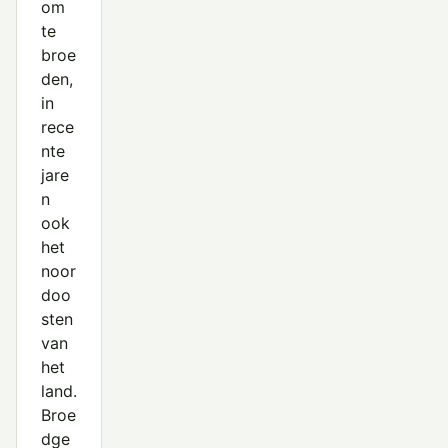
om
te
broe
den,
in
rece
nte
jare
n
ook
het
noor
doo
sten
van
het
land.
Broe
dge