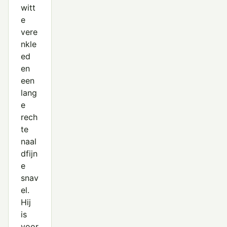
witt
e
vere
nkle
ed
en
een
lang
e
rech
te
naal
dfijn
e
snav
el.
Hij
is
voor