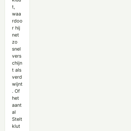
t,
waa
rdoo
r hij
net
zo
snel
vers
chijn
t als
verd
wijnt
. Of
het
aant
al
Stelt
klut