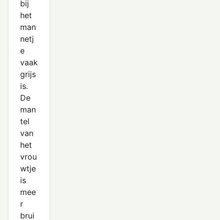
bij
het
man
netj
e
vaak
grijs
is.
De
man
tel
van
het
vrou
wtje
is
mee
r
brui