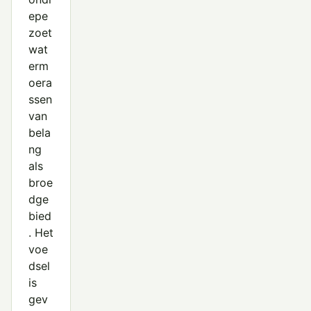
epe
zoet
wat
erm
oera
ssen
van
bela
ng
als
broe
dge
bied
. Het
voe
dsel
is
gev