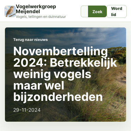
Vogelwerkgroep
Word
Meijendel
Zoek
lid
Vogels, tellingen en duinnatuur
Terug naar nieuws
Novembertelling
2024: Betrekkelijk
weinig vogels
maar wel
bijzonderheden
29-11-2024