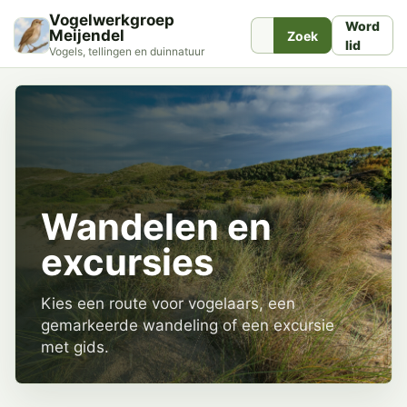
Vogelwerkgroep
Word
Meijendel
Zoek
lid
Vogels, tellingen en duinnatuur
Wandelen en
excursies
Kies een route voor vogelaars, een
gemarkeerde wandeling of een excursie
met gids.