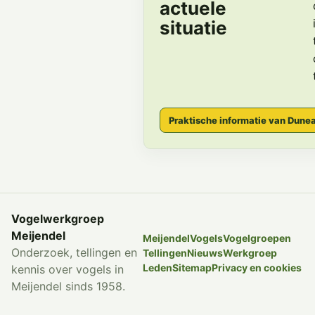
actuele
situatie
Praktische informatie van Dune
Vogelwerkgroep
Meijendel
Meijendel
Vogels
Vogelgroepen
Onderzoek, tellingen en
Tellingen
Nieuws
Werkgroep
Leden
Sitemap
Privacy en cookies
kennis over vogels in
Meijendel sinds 1958.