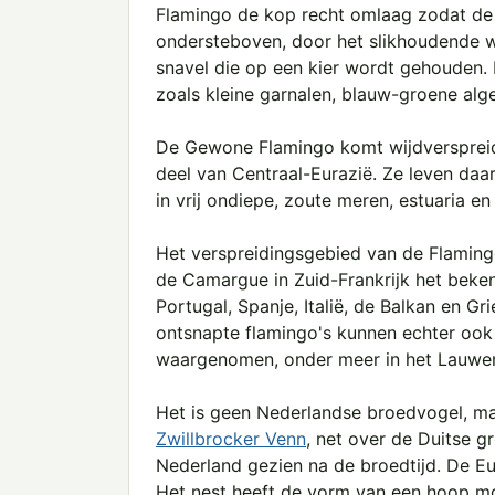
Flamingo de kop recht omlaag zodat de 
ondersteboven, door het slikhoudende wat
snavel die op een kier wordt gehouden. En
zoals kleine garnalen, blauw-groene alg
De Gewone Flamingo komt wijdverspreid v
deel van Centraal-Eurazië. Ze leven daar
in vrij ondiepe, zoute meren, estuaria en
Het verspreidingsgebied van de Flaming
de Camargue in Zuid-Frankrijk het beke
Portugal, Spanje, Italië, de Balkan en 
ontsnapte flamingo's kunnen echter ook
waargenomen, onder meer in het Lauwe
Het is geen Nederlandse broedvogel, ma
Zwillbrocker Venn
, net over de Duitse g
Nederland gezien na de broedtijd. De E
Het nest heeft de vorm van een hoop mod