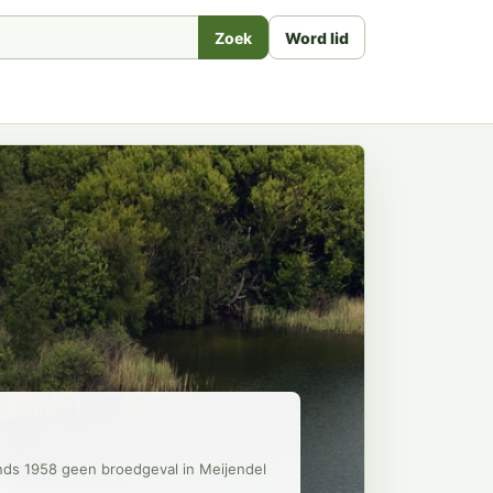
Zoek
Word lid
inds 1958 geen broedgeval in Meijendel