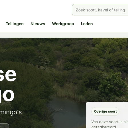
Tellingen
Nieuws
Werkgroep
Leden
se
go
mingo's
Overige soort
Van deze soort is s
geregistreerd.