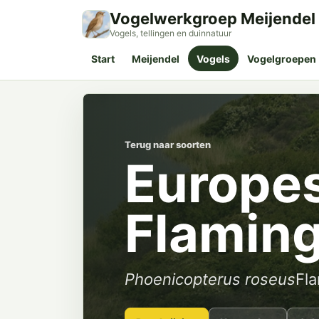
Vogelwerkgroep Meijendel
Vogels, tellingen en duinnatuur
Start
Meijendel
Vogels
Vogelgroepen
Terug naar soorten
Europe
Flamin
Phoenicopterus roseus
Fla