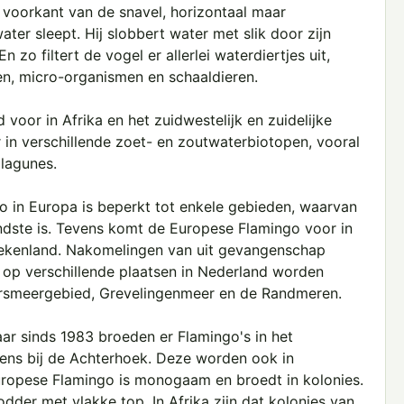
voorkant van de snavel, horizontaal maar
er sleept. Hij slobbert water met slik door zijn
 zo filtert de vogel er allerlei waterdiertjes uit,
en, micro-organismen en schaaldieren.
oor in Afrika en het zuidwestelijk en zuidelijke
 in verschillende zoet- en zoutwaterbiotopen, vooral
 lagunes.
o in Europa is beperkt tot enkele gebieden, waarvan
ndste is. Tevens komt de Europese Flamingo voor in
Griekenland. Nakomelingen van uit gevangenschap
 op verschillende plaatsen in Nederland worden
rsmeergebied, Grevelingenmeer en de Randmeren.
ar sinds 1983 broeden er Flamingo's in het
rens bij de Achterhoek. Deze worden ook in
uropese Flamingo is monogaam en broedt in kolonies.
der met vlakke top. In Afrika zijn dat kolonies van