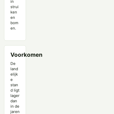
in
strui
ken
en
bom
en.
Voorkomen
De
land
elijk
e
stan
d ligt
lager
dan
in de
jaren