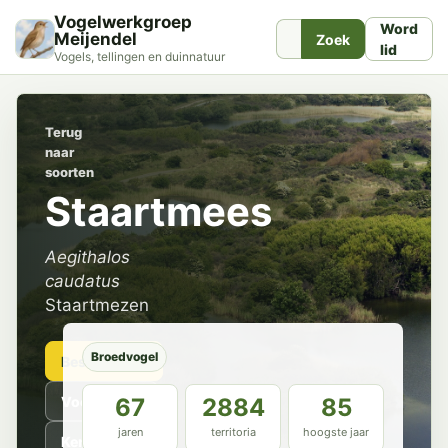
Vogelwerkgroep
Word
Meijendel
Zoek
lid
Vogels, tellingen en duinnatuur
Terug
naar
soorten
Staartmees
Aegithalos
caudatus
Staartmezen
Broedvogel
Beschrijving
Voorkomen
67
2884
85
jaren
territoria
hoogste jaar
Kenmerken