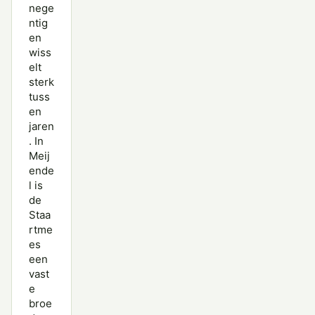
nege
ntig
en
wiss
elt
sterk
tuss
en
jaren
. In
Meij
ende
l is
de
Staa
rtme
es
een
vast
e
broe