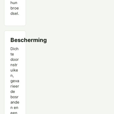
hun
broe
dsel.
Bescherming
Dich
te
door
nstr
uike
n,
geva
rieer
de
bosr
ande
n en
een