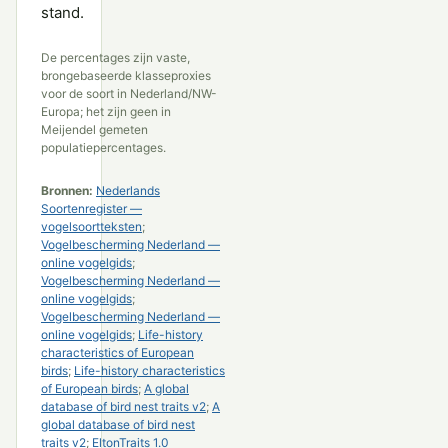
stand.
De percentages zijn vaste,
brongebaseerde klasseproxies
voor de soort in Nederland/NW-
Europa; het zijn geen in
Meijendel gemeten
populatiepercentages.
Bronnen:
Nederlands
Soortenregister —
vogelsoortteksten
;
Vogelbescherming Nederland —
online vogelgids
;
Vogelbescherming Nederland —
online vogelgids
;
Vogelbescherming Nederland —
online vogelgids
;
Life-history
characteristics of European
birds
;
Life-history characteristics
of European birds
;
A global
database of bird nest traits v2
;
A
global database of bird nest
traits v2
;
EltonTraits 1.0