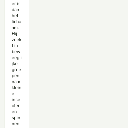
er is
dan
het
licha
am.
Hij
zoek
t in
bew
eegli
jke
groe
pen
naar
klein
e
inse
cten
en
spin
nen