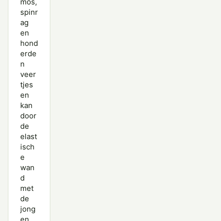
mos,
spinr
ag
en
hond
erde
n
veer
tjes
en
kan
door
de
elast
isch
e
wan
d
met
de
jong
en