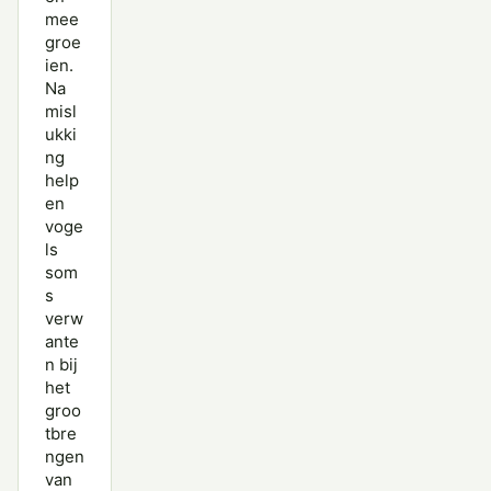
mee
groe
ien.
Na
misl
ukki
ng
help
en
voge
ls
som
s
verw
ante
n bij
het
groo
tbre
ngen
van