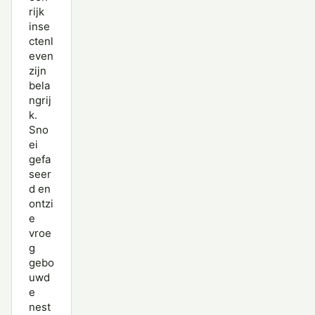
rijk
inse
ctenl
even
zijn
bela
ngrij
k.
Sno
ei
gefa
seer
d en
ontzi
e
vroe
g
gebo
uwd
e
nest