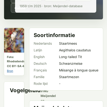
1959 t/m 2025 · bron: Meijendel-database
Geluid
Soortinformatie
Nederlands
Staartmees
Latijn
Aegithalos caudatus
English
Long-tailed Tit
Foto:
Rhododendrites
Deutsch
Schwanzmeise
CC BY-SA 4.0
Français
Mésange à longue queue
Bron
Familie
Staartmezen
Rode lijst
-
Vogelgeluid
VWG
Meijendel
en
openbare