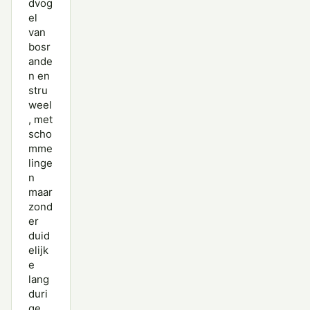
dvog
el
van
bosr
ande
n en
stru
weel
, met
scho
mme
linge
n
maar
zond
er
duid
elijk
e
lang
duri
ge