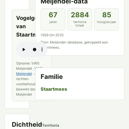
Meijendel-data
bronnen
67
2884
85
Vogelgeluid
jaren
territoria
hoogste jaar
van
totaal
Staartmees
1959 t/m 2025
Bron: Meijendel-database, gekoppeld aan
Staartmees.
Opname: VWG
Meijendel ·
VWG
Meijendel
· Alle
Familie
rechten
voorbehouden ·
Staartmees
bewerkt door VWG
Meijendel
Dichtheid
Territoria