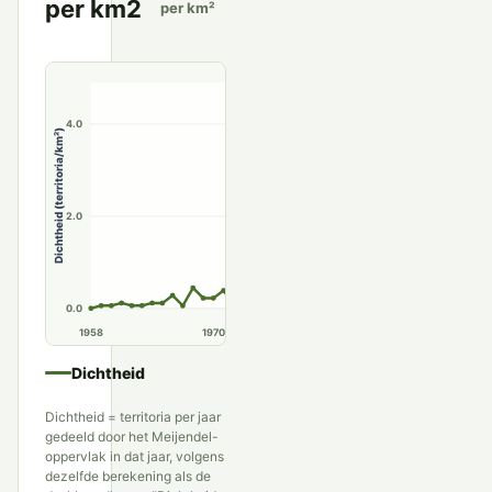
per km2
per km²
6.0
4.0
Dichtheid (territoria/km²)
2.0
0.0
1958
1970
1980
1990
Dichtheid
Dichtheid = territoria per jaar
gedeeld door het Meijendel-
oppervlak in dat jaar, volgens
dezelfde berekening als de