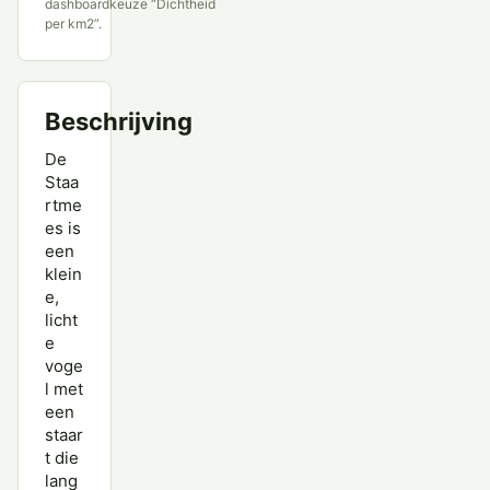
dashboardkeuze “Dichtheid
per km2”.
Beschrijving
De
Staa
rtme
es is
een
klein
e,
licht
e
voge
l met
een
staar
t die
lang