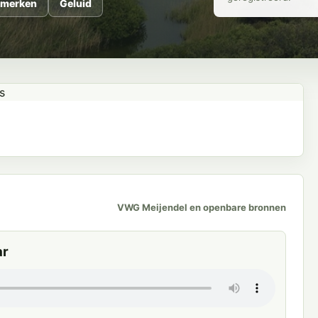
merken
Geluid
VWG Meijendel en openbare bronnen
ar