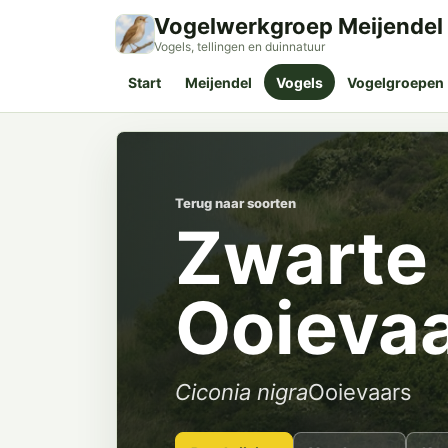
Vogelwerkgroep Meijendel
Vogels, tellingen en duinnatuur
Start
Meijendel
Vogels
Vogelgroepen
Terug naar soorten
Zwarte
Ooieva
Ciconia nigra
Ooievaars