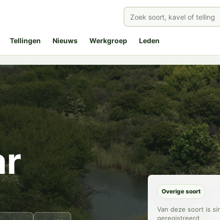
Tellingen
Nieuws
Werkgroep
Leden
ar
Overige soort
Van deze soort is s
geregistreerd.