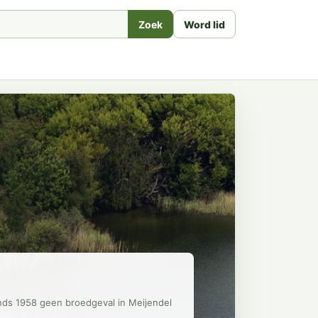
Zoek
Word lid
inds 1958 geen broedgeval in Meijendel