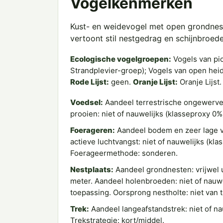
Vogelkenmerken
Kust- en weidevogel met open grondnes
vertoont stil nestgedrag en schijnbroede
Ecologische vogelgroepen:
Vogels van pio
Strandplevier-groep); Vogels van open hei
Rode Lijst:
geen.
Oranje Lijst:
Oranje Lijst
Voedsel:
Aandeel terrestrische ongewervel
prooien: niet of nauwelijks (klasseproxy 0%
Foerageren:
Aandeel bodem en zeer lage ve
actieve luchtvangst: niet of nauwelijks (kl
Foerageermethode: sonderen.
Nestplaats:
Aandeel grondnesten: vrijwel u
meter. Aandeel holenbroeden: niet of nauwe
toepassing. Oorsprong nestholte: niet van 
Trek:
Aandeel langeafstandstrek: niet of na
Trekstrategie: kort/middel.