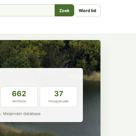
Zoek
Word lid
662
37
territoria
hoogste jaar
n: Meijendel-database