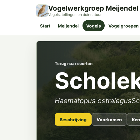
Vogelwerkgroep Meijendel
Vogels, tellingen en duinnatuur
Start
Meijendel
Vogels
Vogelgroepen
Terug naar soorten
Scholek
Haematopus ostralegus
Sc
Beschrijving
Voorkomen
Ken