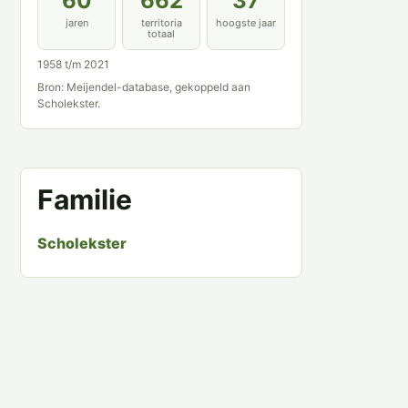
60
662
37
jaren
territoria
hoogste jaar
totaal
1958 t/m 2021
Bron: Meijendel-database, gekoppeld aan
Scholekster.
Familie
Scholekster