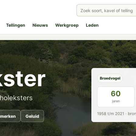
Tellingen
Nieuws
Werkgroep
Leden
ster
Broedvogel
60
holeksters
jaren
1958 t/m 2021 · bro
merken
Geluid