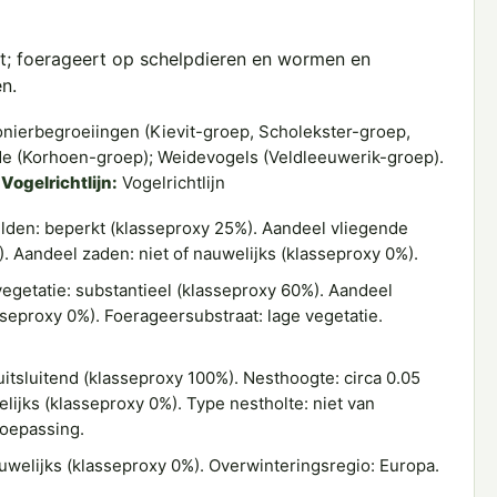
t; foerageert op schelpdieren en wormen en
n.
nierbegroeiingen (Kievit-groep, Scholekster-groep,
de (Korhoen-groep); Weidevogels (Veldleeuwerik-groep).
.
Vogelrichtlijn:
Vogelrichtlijn
den: beperkt (klasseproxy 25%). Aandeel vliegende
). Aandeel zaden: niet of nauwelijks (klasseproxy 0%).
getatie: substantieel (klasseproxy 60%). Aandeel
asseproxy 0%). Foerageersubstraat: lage vegetatie.
itsluitend (klasseproxy 100%). Nesthoogte: circa 0.05
lijks (klasseproxy 0%). Type nestholte: niet van
toepassing.
uwelijks (klasseproxy 0%). Overwinteringsregio: Europa.