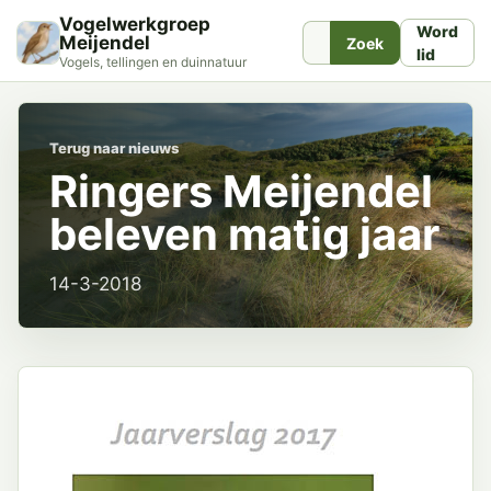
Vogelwerkgroep
Word
Meijendel
Zoek
lid
Vogels, tellingen en duinnatuur
Terug naar nieuws
Ringers Meijendel
beleven matig jaar
14-3-2018