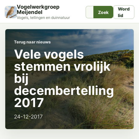
Vogelwerkgroep
Word
Meijendel
Zoek
lid
Vogels, tellingen en duinnatuur
Terug naar nieuws
Vele vogels
stemmen vrolijk
bij
decembertelling
2017
24-12-2017