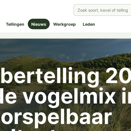
Tellingen
Nieuws
Werkgroep
Leden
ertelling 20
e vogelmix i
oorspelbaar