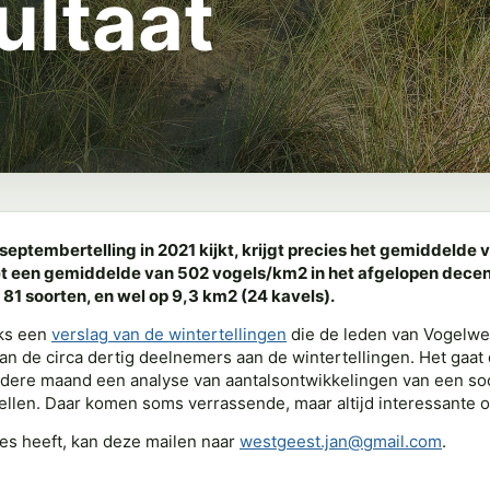
ultaat
septembertelling in 2021 kijkt, krijgt precies het gemiddelde v
t een gemiddelde van 502 vogels/km2 in het afgelopen decenni
81 soorten, en wel op 9,3 km2 (24 kavels).
jks een
verslag van de wintertellingen
die de leden van Vogelwer
n de circa dertig deelnemers aan de wintertellingen. Het gaat
dere maand een analyse van aantalsontwikkelingen van een soort
 tellen. Daar komen soms verrassende, maar altijd interessante o
es heeft, kan deze mailen naar
westgeest.jan@gmail.com
.