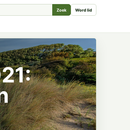
Zoek
Word lid
21:
n