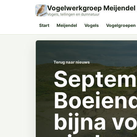
Vogelwerkgroep Meijendel
Vogels, tellingen en duinnatuur
Start
Meijendel
Vogels
Vogelgroepen
Terug naar nieuws
Septemb
Boeiend
bijna v