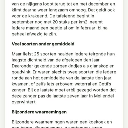
van de nijlgans loopt terug tot en met december en
klimt daarna weer langzaam omhoog. Dat geldt ook
voor de krakeend. De tafeleend begint in
september nog met 20 stuks per km2, neemt
iedere maand een beetje af om in februari bijna
geheel afwezig te zijn.
Veel soorten onder gemiddeld
Maar liefst 25 soorten haalden iedere telronde hun
laagste dichtheid van de afgelopen tien jaar.
Daaronder gekende zorgenkindjes als glanskop en
goudvink. Er waren slechts twee soorten die iedere
ronde aan het gemiddelde van de laatste tien jaar
kwamen, of zelfs iets erboven: waterral en Cetti’s
zanger. Bij de laatste moet erbij gezegd worden dat
deze zanger pas de laatste zeven jaar in Meijendel
overwintert.
Bijzondere waarnemingen
Bijzondere waarnemingen waren een koekoek en
een bonte vliegenvanger in september, twee