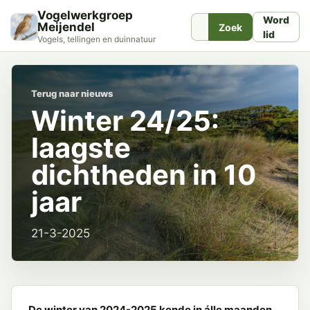
Vogelwerkgroep
Word
Meijendel
Zoek
lid
Vogels, tellingen en duinnatuur
Terug naar nieuws
Winter 24/25:
laagste
dichtheden in 10
jaar
21-3-2025
De winter van 2024-2025 kende in álle maanden