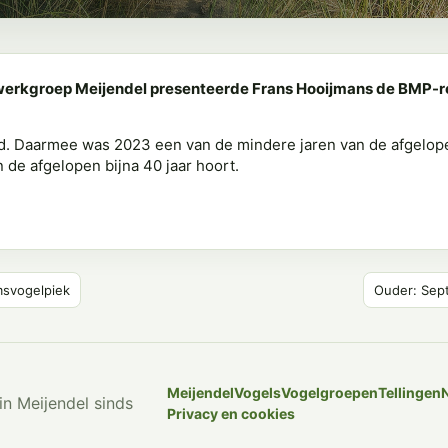
werkgroep Meijendel presenteerde Frans Hooijmans de BMP-re
teld. Daarmee was 2023 een van de mindere jaren van de afgelop
de afgelopen bijna 40 jaar hoort.
msvogelpiek
Ouder: Sept
Meijendel
Vogels
Vogelgroepen
Tellingen
in Meijendel sinds
Privacy en cookies