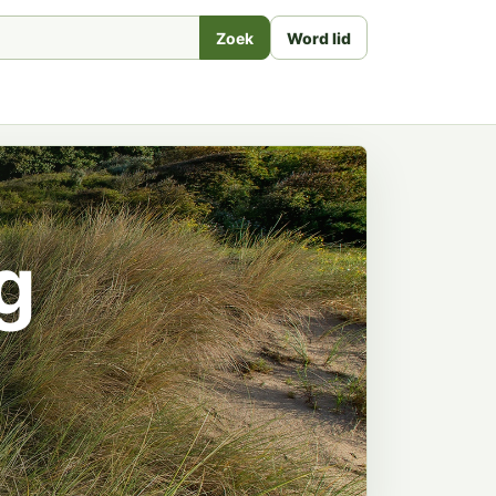
Zoek
Word lid
g