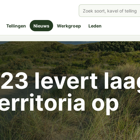
Tellingen
Nieuws
Werkgroep
Leden
3 levert laa
erritoria op