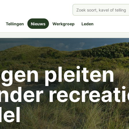
Tellingen
Nieuws
Werkgroep
Leden
ngen pleiten
nder recreati
el