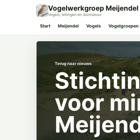
Vogelwerkgroep Meijendel
Vogels, tellingen en duinnatuur
Start
Meijendel
Vogels
Vogelgroepen
Terug naar nieuws
Stichti
voor mi
Meijend