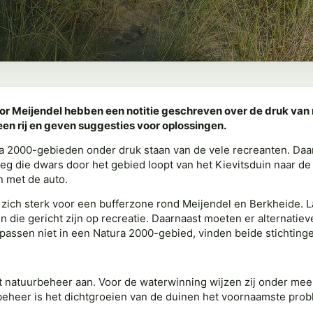
or Meijendel hebben een notitie geschreven over de druk van 
 een rij en geven suggesties voor oplossingen.
a 2000-gebieden onder druk staan van de vele recreanten. Daarn
eg die dwars door het gebied loopt van het Kievitsduin naar de 
 met de auto.
ich sterk voor een bufferzone rond Meijendel en Berkheide. 
ie gericht zijn op recreatie. Daarnaast moeten er alternatie
 passen niet in een Natura 2000-gebied, vinden beide stichting
et natuurbeheer aan. Voor de waterwinning wijzen zij onder me
heer is het dichtgroeien van de duinen het voornaamste prob