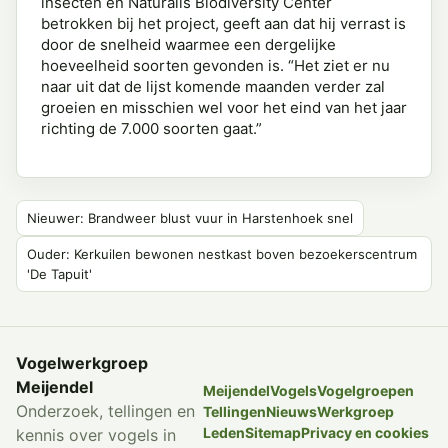
insecten en Naturalis Biodiversity Center
betrokken bij het project, geeft aan dat hij verrast is
door de snelheid waarmee een dergelijke
hoeveelheid soorten gevonden is. “Het ziet er nu
naar uit dat de lijst komende maanden verder zal
groeien en misschien wel voor het eind van het jaar
richting de 7.000 soorten gaat.”
Nieuwer: Brandweer blust vuur in Harstenhoek snel
Ouder: Kerkuilen bewonen nestkast boven bezoekerscentrum
'De Tapuit'
Vogelwerkgroep
Meijendel
Meijendel
Vogels
Vogelgroepen
Onderzoek, tellingen en
Tellingen
Nieuws
Werkgroep
Leden
Sitemap
Privacy en cookies
kennis over vogels in