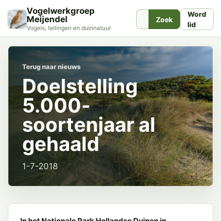
Vogelwerkgroep
Word
Meijendel
Zoek
lid
Vogels, tellingen en duinnatuur
Terug naar nieuws
Doelstelling
5.000-
soortenjaar al
gehaald
1-7-2018
In het Nationale Park Hollandse Duinen in