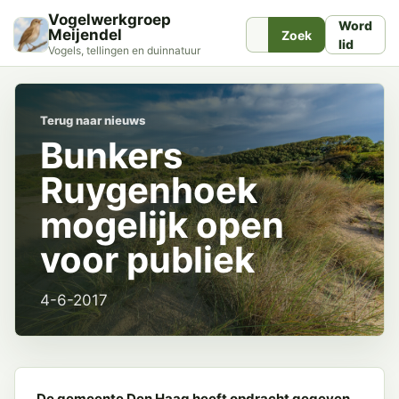
Vogelwerkgroep
Word
Meijendel
Zoek
lid
Vogels, tellingen en duinnatuur
Terug naar nieuws
Bunkers
Ruygenhoek
mogelijk open
voor publiek
4-6-2017
De gemeente Den Haag heeft opdracht gegeven