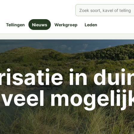
Tellingen
Nieuws
Werkgroep
Leden
risatie in du
 veel mogelij
n