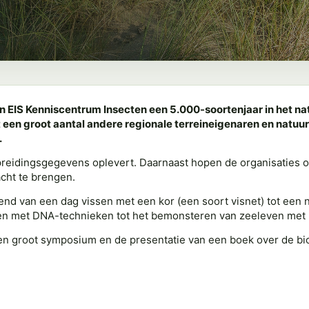
 EIS Kenniscentrum Insecten een 5.000-soortenjaar in het na
en groot aantal andere regionale terreineigenaren en natuuro
.
spreidingsgegevens oplevert. Daarnaast hopen de organisaties 
acht te brengen.
ërend van een dag vissen met een kor (een soort visnet) tot een 
ten met DNA-technieken tot het bemonsteren van zeeleven met 
en groot symposium en de presentatie van een boek over de bio