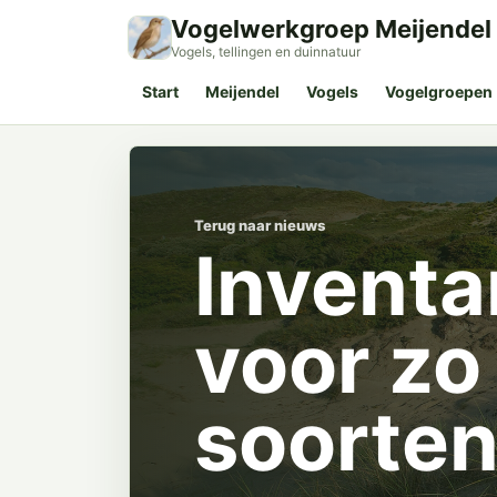
Vogelwerkgroep Meijendel
Vogels, tellingen en duinnatuur
Start
Meijendel
Vogels
Vogelgroepen
Terug naar nieuws
Inventa
voor zo
soorte