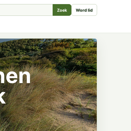
Zoek
Word lid
inen
k