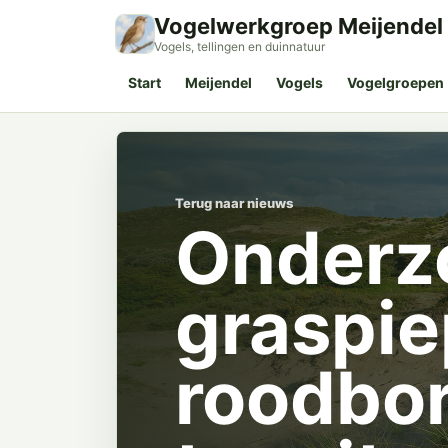
Vogelwerkgroep Meijendel
Vogels, tellingen en duinnatuur
Start
Meijendel
Vogels
Vogelgroepen
Terug naar nieuws
Onderz
graspie
roodbor