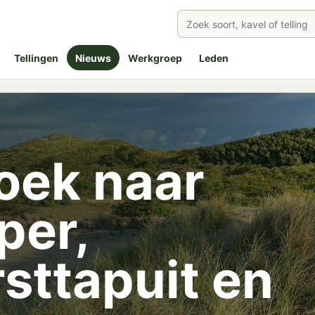
Tellingen
Nieuws
Werkgroep
Leden
oek naar
per,
sttapuit en